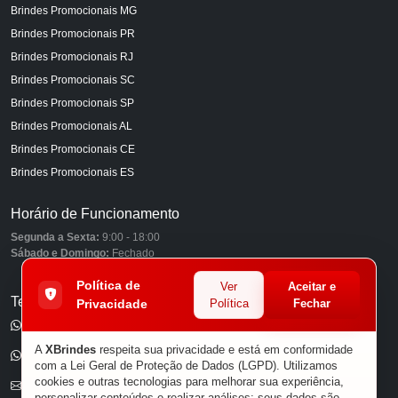
Brindes Promocionais MG
Brindes Promocionais PR
Brindes Promocionais RJ
Brindes Promocionais SC
Brindes Promocionais SP
Brindes Promocionais AL
Brindes Promocionais CE
Brindes Promocionais ES
Horário de Funcionamento
Segunda a Sexta:
9:00 - 18:00
Sábado e Domingo:
Fechado
Política de
Ver
Aceitar e
Telefones
Privacidade
Política
Fechar
(11) 98849-6959
A
XBrindes
respeita sua privacidade e está em conformidade
(11) 96585-7462
com a Lei Geral de Proteção de Dados (LGPD). Utilizamos
cookies e outras tecnologias para melhorar sua experiência,
E-mail
personalizar conteúdos e realizar análises; seus dados são