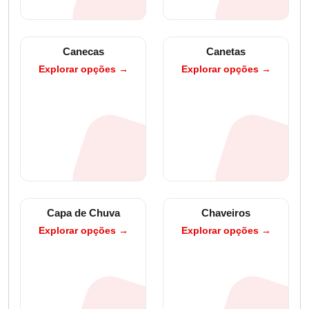
Canecas
Canetas
Explorar opções →
Explorar opções →
Capa de Chuva
Chaveiros
Explorar opções →
Explorar opções →