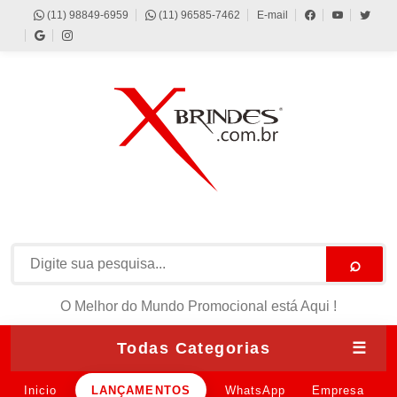
(11) 98849-6959
(11) 96585-7462
E-mail
⌕
O Melhor do Mundo Promocional está Aqui !
Todas Categorias
☰
Inicio
LANÇAMENTOS
WhatsApp
Empresa