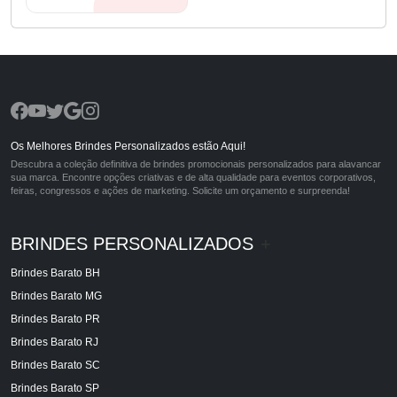
Os Melhores Brindes Personalizados estão Aqui!
Descubra a coleção definitiva de brindes promocionais personalizados para alavancar
sua marca. Encontre opções criativas e de alta qualidade para eventos corporativos,
feiras, congressos e ações de marketing. Solicite um orçamento e surpreenda!
BRINDES PERSONALIZADOS
+
Brindes Barato BH
Brindes Barato MG
Brindes Barato PR
Brindes Barato RJ
Brindes Barato SC
Brindes Barato SP