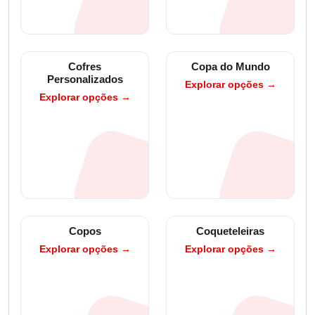
Cofres
Copa do Mundo
Personalizados
Explorar opções →
Explorar opções →
Copos
Coqueteleiras
Explorar opções →
Explorar opções →