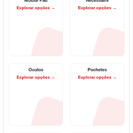
Mouse Pad
Necessaire
Explorar opções →
Explorar opções →
Oculos
Pochetes
Explorar opções →
Explorar opções →