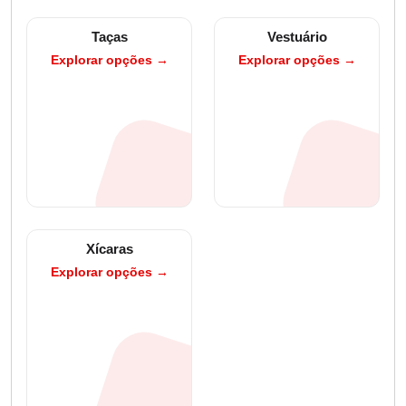
Taças
Vestuário
Explorar opções →
Explorar opções →
Xícaras
Explorar opções →