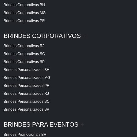
Brindes Corporativos BH
Brindes Corporativos MG
Brindes Corporativos PR
BRINDES CORPORATIVOS
+
Brindes Corporativos RJ
Brindes Corporativos SC
Brindes Corporativos SP
Brindes Personalizados BH
Brindes Personalizados MG
Brindes Personalizados PR
Brindes Personalizados RJ
Brindes Personalizados SC
Brindes Personalizados SP
BRINDES PARA EVENTOS
+
Brindes Promocionais BH