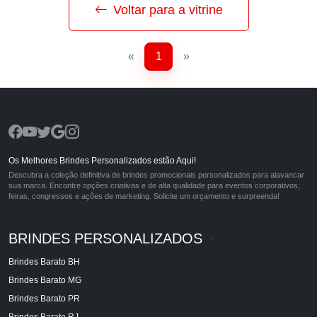
Voltar para a vitrine
«
1
»
Os Melhores Brindes Personalizados estão Aqui!
Descubra a coleção definitiva de brindes promocionais personalizados para alavancar
sua marca. Encontre opções criativas e de alta qualidade para eventos corporativos,
feiras, congressos e ações de marketing. Solicite um orçamento e surpreenda!
BRINDES PERSONALIZADOS
+
Brindes Barato BH
Brindes Barato MG
Brindes Barato PR
Brindes Barato RJ