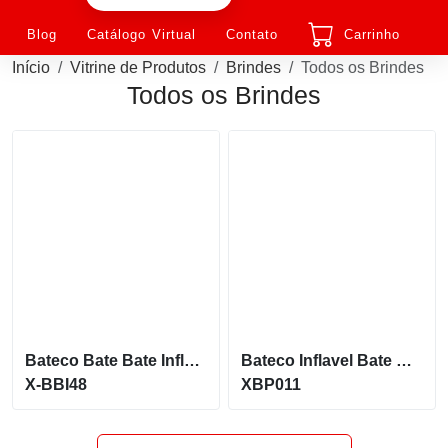
Blog
Catálogo Virtual
Contato
Carrinho
Início
Vitrine de Produtos
Brindes
Todos os Brindes
Todos os Brindes
Bateco Bate Bate Inflável Varios Tamanhos X-Bbi48
Bateco Inflavel Bate Bate Pirulito De Qualidade Xbp011
X-BBI48
XBP011