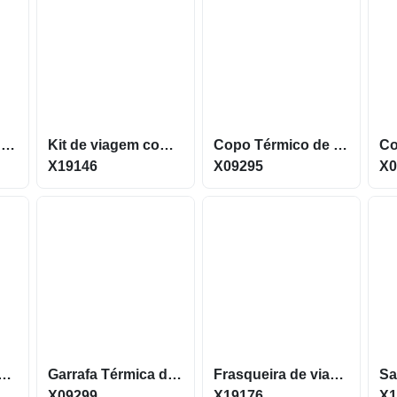
Bolsa Térmica Dupla Expansível em Oxford 300D 15L X04803
Kit de viagem composto por porta-passaporte e tag X19146
Copo Térmico de 480Ml em formato tipo tulipa X09295
X19146
X09295
X0
de viagem em plástico ABS com capacidade de 8 litros X19177
Garrafa Térmica de capacidade 750ml com Parede dupla X09299
Frasqueira de viagem em plástico ABS com capacidade de10 litros X19176
X09299
X19176
X1