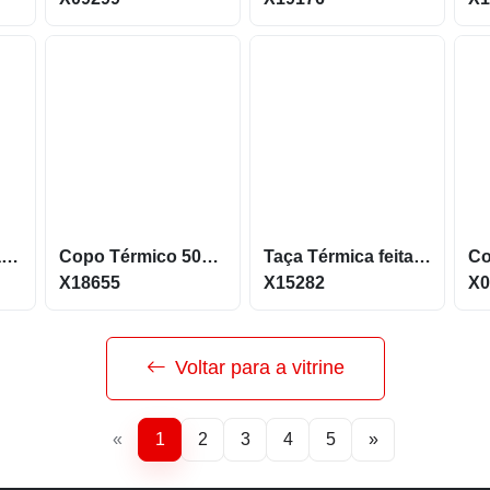
Copo Feito em Palha de Trigo com capacidade de 310m X18861
Copo Térmico 500 ML Feito em Inox com canudo X18655
Taça Térmica feita em Inox de Parede Dupla X15282
X18655
X15282
X0
Voltar para a vitrine
«
1
2
3
4
5
»