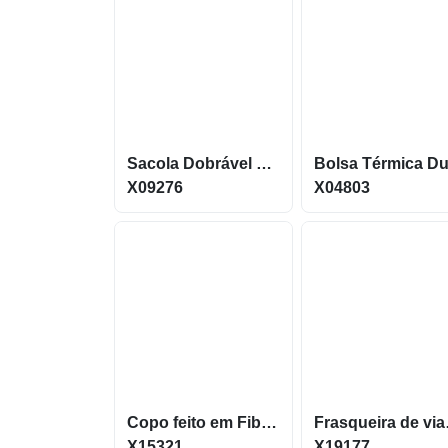
Sacola Dobrável confeccionada em Oxford 210D X09276
X09276
X04803
Copo feito em Fibra de Madeira com capacidade máxima de 450ml X15321
Frasqueira 
X15321
X19177