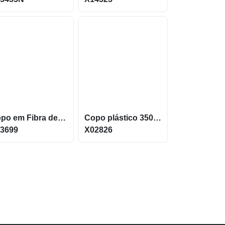
Copo em Fibra de Trigo capacidade 450ml Livre de BPA X03699
Copo plástico 350ml com tampa de pressão com trava X02826
3699
X02826