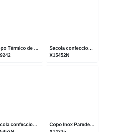
Copo Térmico de 800ml com parede dupla em inox 304 X09242
Sacola confeccionada em TNT com revestimento externo metalizado X15452N
9242
X15452N
Sacola confeccionada em TNT com revestimento externo metalizado X15453N
Copo Inox Parede Dupla de 250ml Antiqueda com ventosa X14325
5453N
X14325