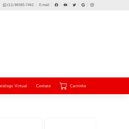
(11) 96585-7462
E-mail
atálogo Virtual
Contato
Carrinho