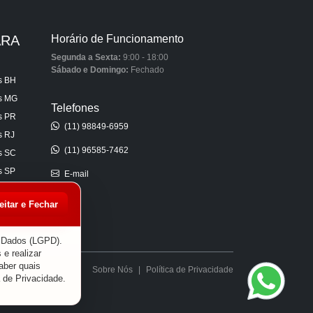
ARA
Horário de Funcionamento
Segunda a Sexta:
9:00 - 18:00
Sábado e Domingo:
Fechado
s BH
is MG
Telefones
s PR
(11) 98849-6959
s RJ
(11) 96585-7462
s SC
s SP
E-mail
s AL
eitar e Fechar
s CE
s ES
e Dados (LGPD).
 e realizar
aber quais
Sobre Nós
|
Política de Privacidade
a de Privacidade
.