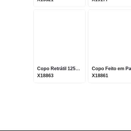
Copo Retrátil 125ML em Fibra da Palha de Trigo X18863
X18863
X18861