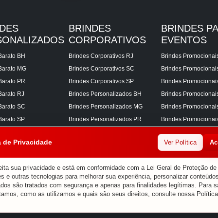
NDES
BRINDES
BRINDES P
SONALIZADOS
CORPORATIVOS
EVENTOS
Barato BH
Brindes Corporativos RJ
Brindes Promocionai
Barato MG
Brindes Corporativos SC
Brindes Promociona
Barato PR
Brindes Corporativos SP
Brindes Promocionai
Barato RJ
Brindes Personalizados BH
Brindes Promocionai
Barato SC
Brindes Personalizados MG
Brindes Promocionai
Barato SP
Brindes Personalizados PR
Brindes Promocionai
Corporativos BH
Brindes Personalizados RJ
Brindes Promocionai
a de Privacidade
Ver Política
Ac
Corporativos MG
Brindes Personalizados SC
Brindes Promocionai
Corporativos PR
Brindes Personalizados SP
Brindes Promocionai
ita sua privacidade e está em conformidade com a Lei Geral de Proteção d
s e outras tecnologias para melhorar sua experiência, personalizar conteúdos
ados são tratados com segurança e apenas para finalidades legítimas. Para s
tamos, como as utilizamos e quais são seus direitos, consulte nossa
Polític