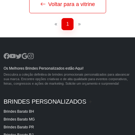
Voltar para a vitrine
«
1
»
Os Melhores Brindes Personalizados estão Aqui!
Descubra a coleção definitiva de brindes promocionais personalizados para alavancar
sua marca. Encontre opções criativas e de alta qualidade para eventos corporativos,
feiras, congressos e ações de marketing. Solicite um orçamento e surpreenda!
BRINDES PERSONALIZADOS
+
Brindes Barato BH
Brindes Barato MG
Brindes Barato PR
Brindes Barato RJ