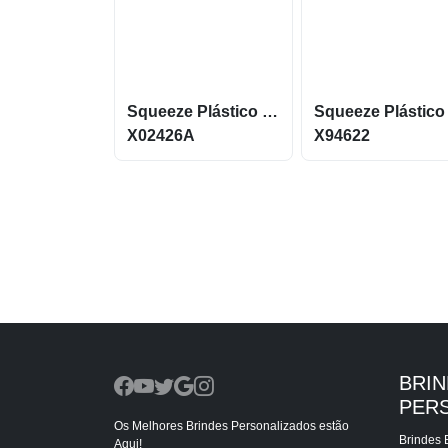
Squeeze Plástico 900 ML com acabamento fosco X02426A
X02426A
X94622
BRI
PER
Os Melhores Brindes Personalizados estão
Brindes 
Aqui!