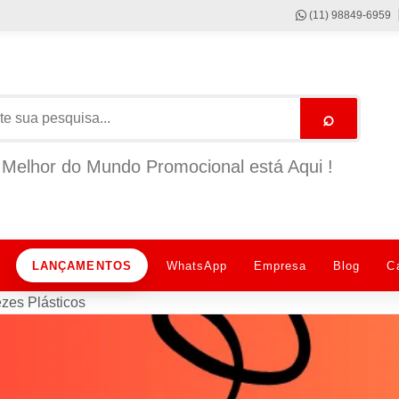
(11) 98849-6959
⌕
Melhor do Mundo Promocional está Aqui !
LANÇAMENTOS
WhatsApp
Empresa
Blog
C
zes Plásticos