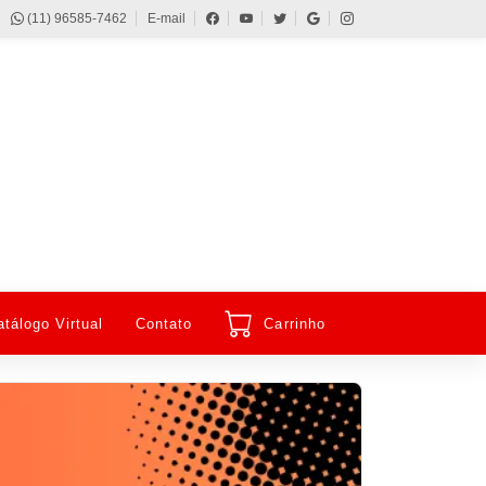
(11) 96585-7462
E-mail
atálogo Virtual
Contato
Carrinho