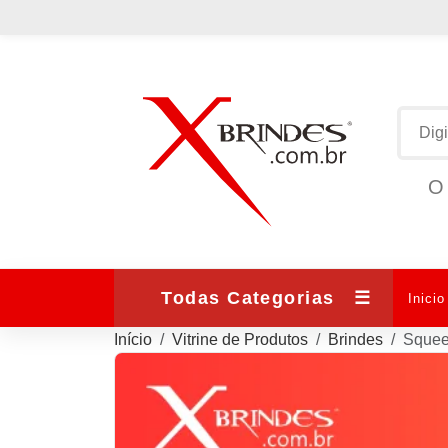
O 
Todas Categorias
☰
Inicio
Início
Vitrine de Produtos
Brindes
Squee