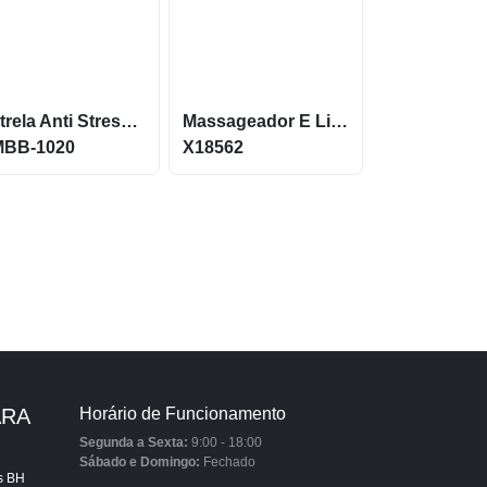
Estrela Anti Stress Vinil Oca Personalizada XMBB-1020
Massageador E Limpador Facial Em Silicone Elétrico X18562
MBB-1020
X18562
ARA
Horário de Funcionamento
Segunda a Sexta:
9:00 - 18:00
Sábado e Domingo:
Fechado
s BH