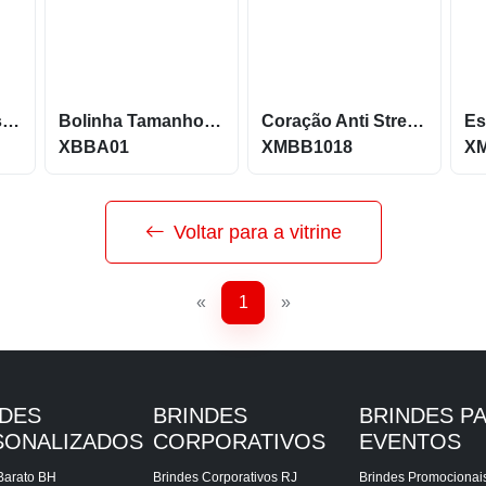
Bolinha Anti-stress de Tamanho P Fabricada em PU X18814
Bolinha Tamanho P Anti-Stress Personalizada XBBA01
Coração Anti Stress Vinil Oco Personalizado XMBB-1018
XBBA01
XMBB1018
X
Voltar para a vitrine
«
1
»
NDES
BRINDES
BRINDES P
SONALIZADOS
CORPORATIVOS
EVENTOS
Barato BH
Brindes Corporativos RJ
Brindes Promocionai