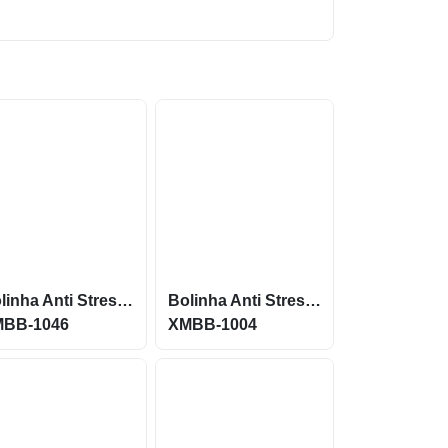
Bolinha Anti Stress Vinil Oca com Pintura Futebol XMBB-1046
Bolinha Anti Stress Vinil Oca com Pintura Tênis XMBB-1004
MBB-1046
XMBB-1004