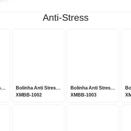
Anti-Stress
Bolinha Anti Stress em Vinil Oca Cravinho XMBB-1006
Bolinha Anti Stress Vinil Oca com Pintura Baseball XMBB-1002
Bolinha Anti Stress Vinil Oca com Pintura Basquete XMBB-1003
XMBB-1002
XMBB-1003
X