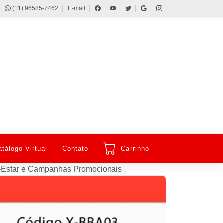
(11) 96585-7462
E-mail
atálogo Virtual
Contato
Carrinho
em-Estar e Campanhas Promocionais