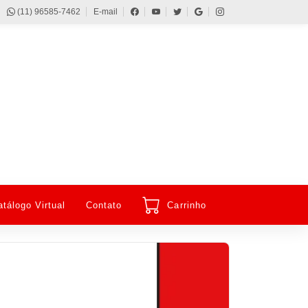
(11) 96585-7462
E-mail
atálogo Virtual
Contato
Carrinho