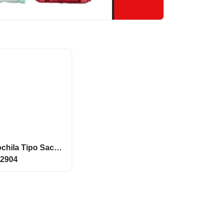
Mochila Tipo Saco em non-woven (80 g/m²) com alças X92904
2904