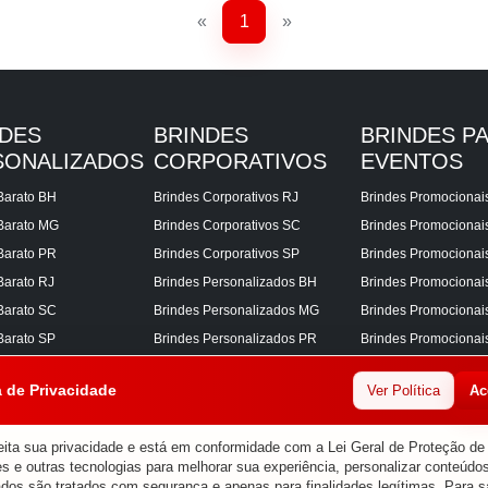
«
1
»
NDES
BRINDES
BRINDES P
SONALIZADOS
CORPORATIVOS
EVENTOS
Barato BH
Brindes Corporativos RJ
Brindes Promocionai
Barato MG
Brindes Corporativos SC
Brindes Promociona
Barato PR
Brindes Corporativos SP
Brindes Promocionai
Barato RJ
Brindes Personalizados BH
Brindes Promocionai
Barato SC
Brindes Personalizados MG
Brindes Promocionai
Barato SP
Brindes Personalizados PR
Brindes Promocionai
Corporativos BH
Brindes Personalizados RJ
Brindes Promocionai
a de Privacidade
Ver Política
Ac
Corporativos MG
Brindes Personalizados SC
Brindes Promocionai
Corporativos PR
Brindes Personalizados SP
Brindes Promocionai
ita sua privacidade e está em conformidade com a Lei Geral de Proteção d
s e outras tecnologias para melhorar sua experiência, personalizar conteúdos
ados são tratados com segurança e apenas para finalidades legítimas. Para s