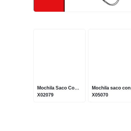
Mochila Saco Confeccionada em Poliéster impermeável X02079
Mo
X02079
X05070