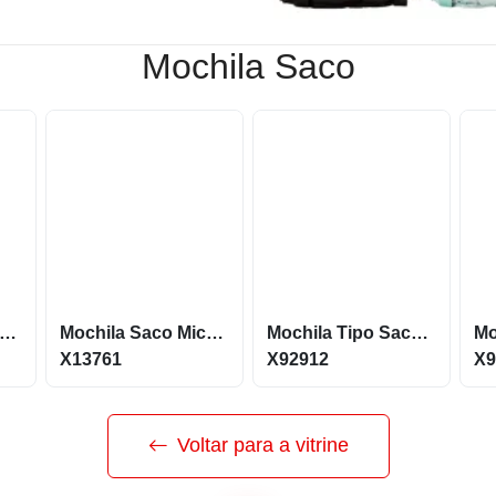
Mochila Saco
chila saco confeccionada em poliéster impermeável X05070
Mochila Saco Microfibra 35X42
Mochila Tipo Saco Com Bolso Na Frente E Abertura Pra Fone X92912
X13761
X92912
X9
Voltar para a vitrine