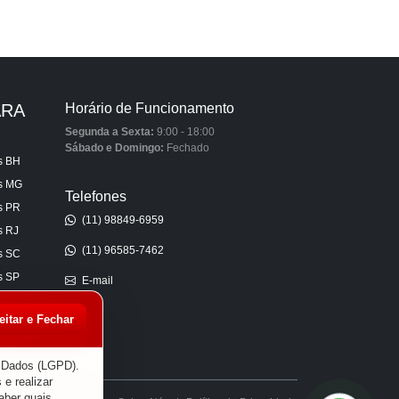
ARA
Horário de Funcionamento
Segunda a Sexta:
9:00 - 18:00
Sábado e Domingo:
Fechado
s BH
is MG
Telefones
s PR
(11) 98849-6959
s RJ
(11) 96585-7462
s SC
s SP
E-mail
s AL
eitar e Fechar
s CE
s ES
e Dados (LGPD).
 e realizar
aber quais