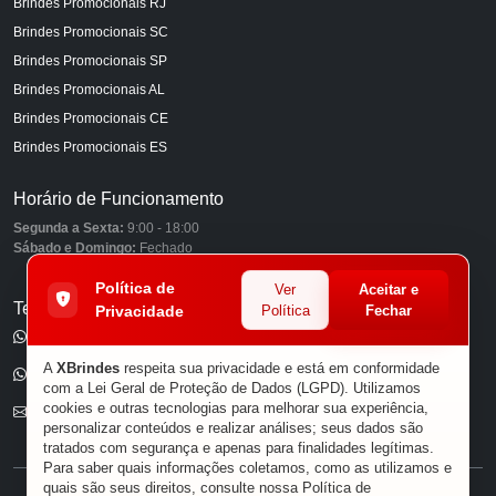
Brindes Promocionais RJ
Brindes Promocionais SC
Brindes Promocionais SP
Brindes Promocionais AL
Brindes Promocionais CE
Brindes Promocionais ES
Horário de Funcionamento
Segunda a Sexta:
9:00 - 18:00
Sábado e Domingo:
Fechado
Política de
Ver
Aceitar e
Telefones
Privacidade
Política
Fechar
(11) 98849-6959
A
XBrindes
respeita sua privacidade e está em conformidade
(11) 96585-7462
com a Lei Geral de Proteção de Dados (LGPD). Utilizamos
cookies e outras tecnologias para melhorar sua experiência,
E-mail
personalizar conteúdos e realizar análises; seus dados são
tratados com segurança e apenas para finalidades legítimas.
Para saber quais informações coletamos, como as utilizamos e
quais são seus direitos, consulte nossa
Política de
® XBRINDES