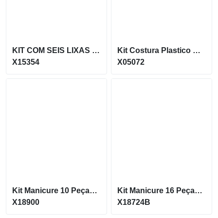
KIT COM SEIS LIXAS PEQUENAS PARA UNHAS X15354
Kit Costura Plastico Completo De Qualidade X05072
X15354
X05072
Kit Manicure 10 Peças Em Estojo De Couro Sintetico X18900
Kit Manicure 16 Peças Em Estojo De Couro Sintético X18724B
X18900
X18724B