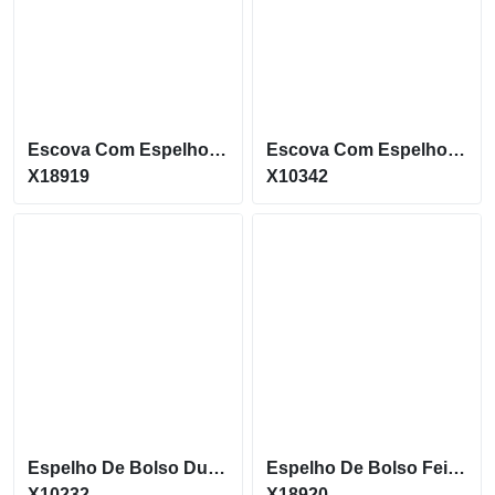
Escova Com Espelho Com Abertura Vertical Em Formato De Coracao X18919
Escova Com Espelho Redonda Em Plástico Resistente X10342
X18919
X10342
Espelho De Bolso Duplo Dobravel
Espelho De Bolso Feito Em Couro Sintético X18920
X10232
X18920