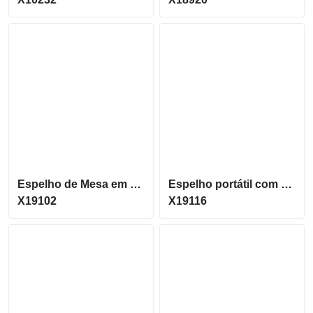
Espelho de Mesa em MDF Montável com moldura X19102
Espelho portátil com moldura em plástico ABS X19116
X19102
X19116