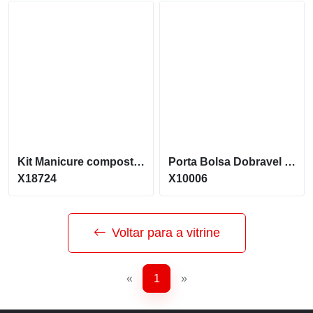
Kit Manicure composto por 16 Peças com estojo X18724
Porta Bolsa Dobravel Redondo
X18724
X10006
Voltar para a vitrine
«
1
»