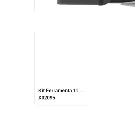
Kit Ferramenta 11 Peças Maleta Plastica Com Detalhe Retangular X2095
X02095