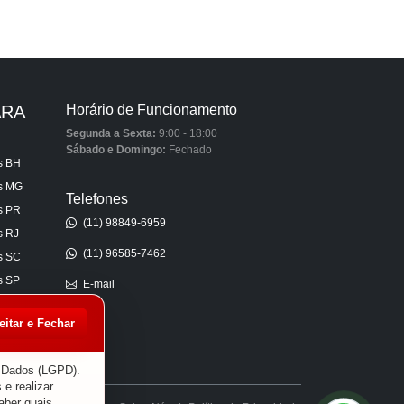
ARA
Horário de Funcionamento
Segunda a Sexta:
9:00 - 18:00
Sábado e Domingo:
Fechado
s BH
is MG
Telefones
s PR
(11) 98849-6959
s RJ
(11) 96585-7462
s SC
s SP
E-mail
s AL
eitar e Fechar
s CE
s ES
e Dados (LGPD).
 e realizar
aber quais