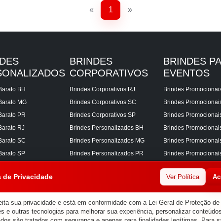
«
1
»
NDES
BRINDES
BRINDES P
SONALIZADOS
CORPORATIVOS
EVENTOS
Barato BH
Brindes Corporativos RJ
Brindes Promocionai
Barato MG
Brindes Corporativos SC
Brindes Promociona
Barato PR
Brindes Corporativos SP
Brindes Promocionai
Barato RJ
Brindes Personalizados BH
Brindes Promocionai
Barato SC
Brindes Personalizados MG
Brindes Promocionai
Barato SP
Brindes Personalizados PR
Brindes Promocionai
Corporativos BH
Brindes Personalizados RJ
Brindes Promocionai
a de Privacidade
Ver Política
Ac
Corporativos MG
Brindes Personalizados SC
Brindes Promocionai
Corporativos PR
Brindes Personalizados SP
Brindes Promocionai
ita sua privacidade e está em conformidade com a Lei Geral de Proteção d
s e outras tecnologias para melhorar sua experiência, personalizar conteúdos
ados são tratados com segurança e apenas para finalidades legítimas. Para s