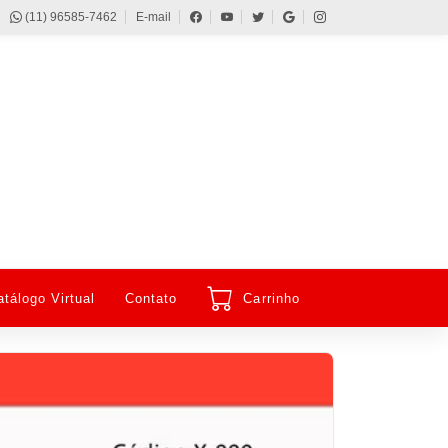
(11) 96585-7462
E-mail
atálogo Virtual
Contato
Carrinho