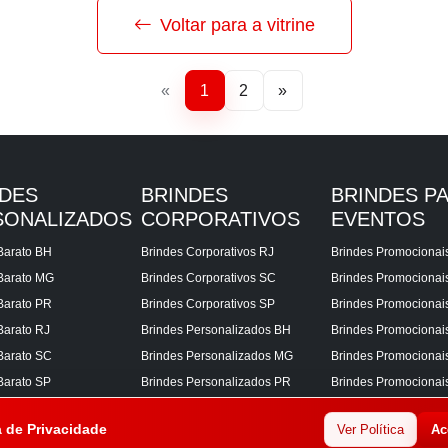
Voltar para a vitrine
«
1
2
»
NDES
BRINDES
BRINDES P
SONALIZADOS
CORPORATIVOS
EVENTOS
Barato BH
Brindes Corporativos RJ
Brindes Promocionai
Barato MG
Brindes Corporativos SC
Brindes Promociona
Barato PR
Brindes Corporativos SP
Brindes Promocionai
Barato RJ
Brindes Personalizados BH
Brindes Promocionai
Barato SC
Brindes Personalizados MG
Brindes Promocionai
Barato SP
Brindes Personalizados PR
Brindes Promocionai
Corporativos BH
Brindes Personalizados RJ
Brindes Promocionai
a de Privacidade
Ver Política
Ac
Corporativos MG
Brindes Personalizados SC
Brindes Promocionai