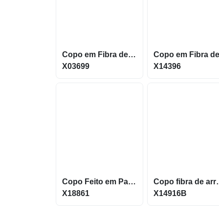
Copo em Fibra de Trigo capacidade 450ml Livre de BPA X03699
X03699
X14396
Copo Feito em Palha de Trigo com capacidade de 310m X18861
Copo fibra de arroz co
X18861
X14916B