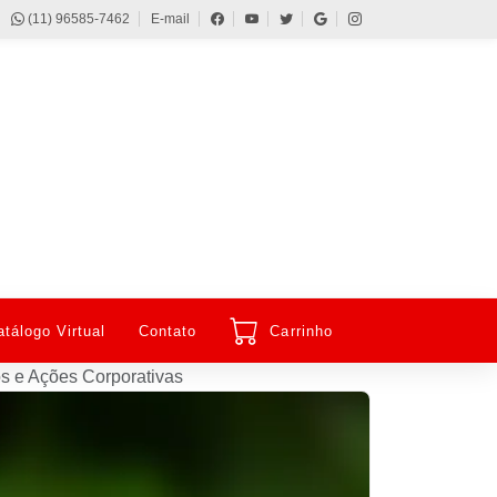
(11) 96585-7462
E-mail
atálogo Virtual
Contato
Carrinho
s e Ações Corporativas