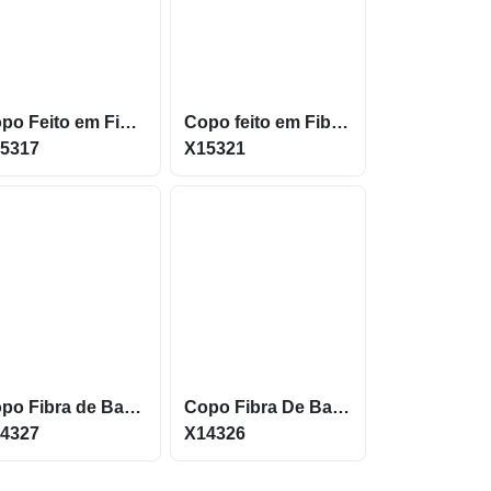
Copo Feito em Fibra de Coco com capacidade de até 350ml X15317
Copo feito em Fibra de Madeira com capacidade máxima de 450ml X15321
5317
X15321
Copo Fibra de Bambu 450ml com tampa Rosqueável X14327
Copo Fibra De Bambu de 450Ml com Tampa De Silicone X14326
4327
X14326