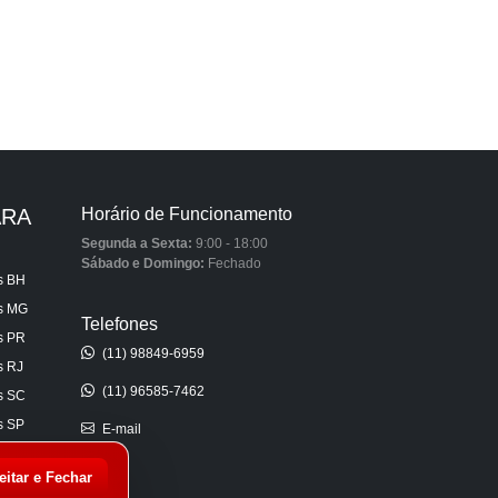
ARA
Horário de Funcionamento
Segunda a Sexta:
9:00 - 18:00
Sábado e Domingo:
Fechado
s BH
is MG
Telefones
s PR
(11) 98849-6959
s RJ
(11) 96585-7462
s SC
s SP
E-mail
s AL
eitar e Fechar
s CE