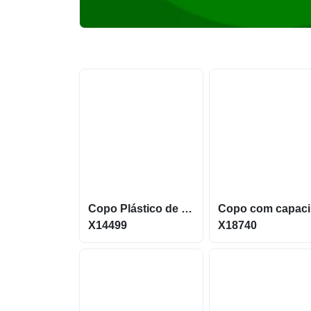
Copo Plástico de Fibra de Arroz 550ml com tampa de bocal X14499
Co
X14499
X18740