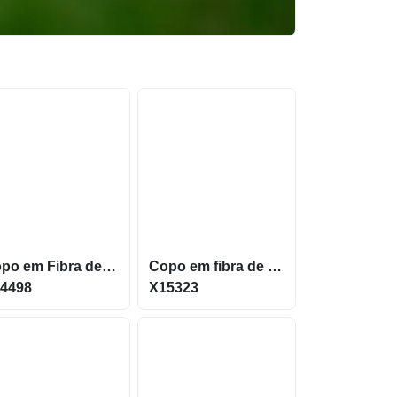
Copo em Fibra de Arroz Biodegradável com 350ml X14498
Copo em fibra de arroz com capacidade de até 550ml X15323
4498
X15323