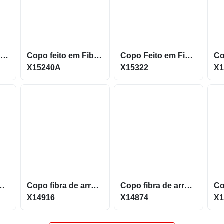
Copo em Fibra de Trigo de 470ml livre de BPA X14396
Copo feito em Fibra Biodegradável com 450ml X15240A
Copo Feito em Fibra de arroz com capacidade de até 350ml X15322
X15240A
X15322
X1
m capacidade de 450ml livre de BPA X14916B
Copo fibra de arroz de 450ml livre de BPA X14916
Copo fibra de arroz de 550ml Feito em polipropileno atóxico X14874
X14916
X14874
X1