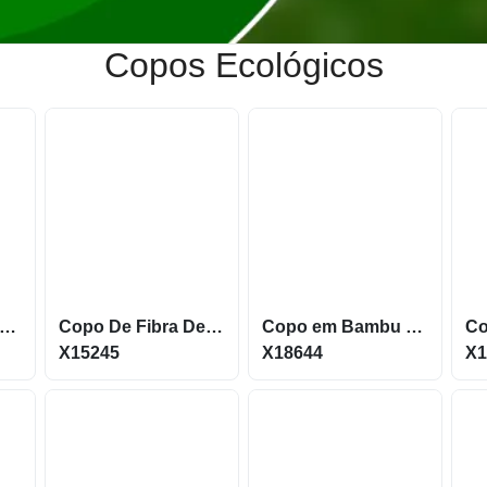
Copos Ecológicos
po com capacidade de 450ML feito em fibra de bambu X18740
Copo De Fibra De Arroz Com Capacidade De 350Ml X15245
Copo em Bambu de 500ml parte interna em Inox X18644
X15245
X18644
X1