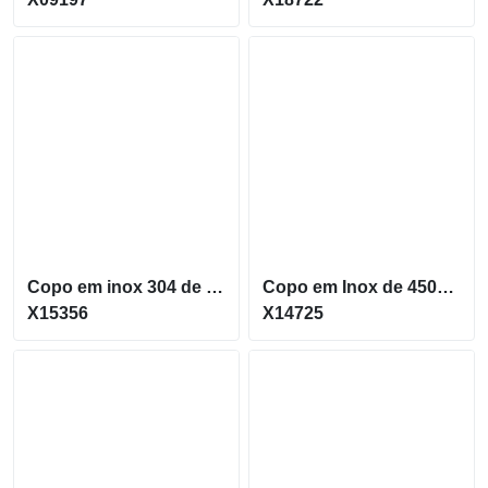
Copo em inox 304 de 250 ML Com Canudo Curvado em Inox X15356
Copo em Inox de 450ML com Parede Dupla e inferior emborrachado antideslizante X14725
X15356
X14725