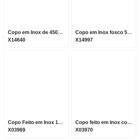
Copo em Inox de 450ML com tampa rosqueável e parede dupla X14640
Copo em Inox fosco 500ML com Canudo Removível X14997
X14640
X14997
Copo Feito em Inox 100 ML Compacto e Elegante X03969
Copo feito em Inox com a capacidade de 150ml X03970
X03969
X03970