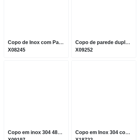
Copo de Inox com Parede Dupla capacidade de 150ml X08245
Copo de parede dupla com interior em inox 304 X09252
X08245
X09252
Copo em inox 304 480Ml com revestimento externo em (PP) X09197
Copo em Inox 304 com parede dupla de 300ML X18722
X09197
X18722