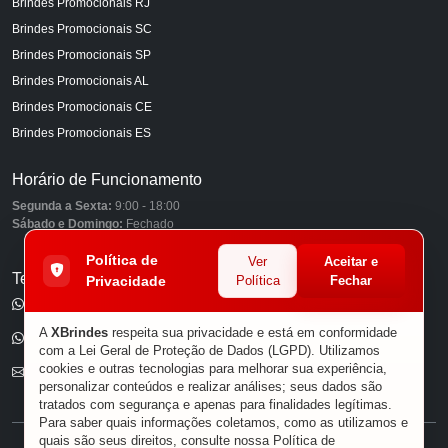
Brindes Promocionais RJ
Brindes Promocionais SC
Brindes Promocionais SP
Brindes Promocionais AL
Brindes Promocionais CE
Brindes Promocionais ES
Horário de Funcionamento
Segunda a Sexta:
9:00 - 18:00
Sábado e Domingo:
Fechado
Política de
Ver
Aceitar e
Telefones
Privacidade
Política
Fechar
(11) 98849-6959
A
XBrindes
respeita sua privacidade e está em conformidade
(11) 96585-7462
com a Lei Geral de Proteção de Dados (LGPD). Utilizamos
cookies e outras tecnologias para melhorar sua experiência,
E-mail
personalizar conteúdos e realizar análises; seus dados são
tratados com segurança e apenas para finalidades legítimas.
Para saber quais informações coletamos, como as utilizamos e
quais são seus direitos, consulte nossa
Política de
® XBRINDES