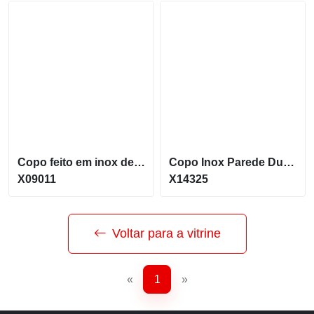
Copo feito em inox de 80ml com parede Dupla X09011
Copo Inox Parede Dupla de 250ml Antiqueda com ventosa X14325
X09011
X14325
Voltar para a vitrine
«
1
»