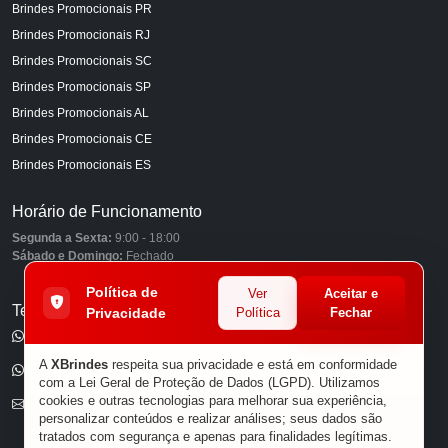
Brindes Promocionais PR
Brindes Promocionais RJ
Brindes Promocionais SC
Brindes Promocionais SP
Brindes Promocionais AL
Brindes Promocionais CE
Brindes Promocionais ES
Horário de Funcionamento
Segunda a Sexta:
9:00 - 18:00
Sábado e Domingo:
Fechado
Política de
Ver
Aceitar e
Telefones
Privacidade
Política
Fechar
(11) 98849-6959
A
XBrindes
respeita sua privacidade e está em conformidade
(11) 96585-7462
com a Lei Geral de Proteção de Dados (LGPD). Utilizamos
cookies e outras tecnologias para melhorar sua experiência,
E-mail
personalizar conteúdos e realizar análises; seus dados são
tratados com segurança e apenas para finalidades legítimas.