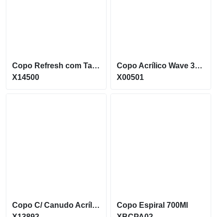
Copo Refresh com Tampa e Canudo possui capacidade de 500ml X14500
Copo Acrílico Wave 350Ml C/ Tampa E Canudo
X14500
X00501
Copo C/ Canudo Acrílico 1 Litro
Copo Espiral 700Ml
X13892
XBCPA02