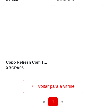
Copo Refresh Com Tampa E Canudo 550Ml
XBCPA06
Voltar para a vitrine
«
1
»