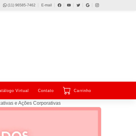
(11) 96585-7462
E-mail
atálogo Virtual
Contato
Carrinho
tivas e Ações Corporativas