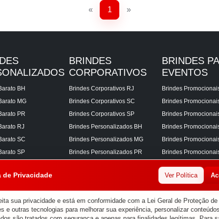
«
1
»
NDES
BRINDES
BRINDES P
SONALIZADOS
CORPORATIVOS
EVENTOS
Barato BH
Brindes Corporativos RJ
Brindes Promocionai
Barato MG
Brindes Corporativos SC
Brindes Promociona
Barato PR
Brindes Corporativos SP
Brindes Promocionai
Barato RJ
Brindes Personalizados BH
Brindes Promocionai
Barato SC
Brindes Personalizados MG
Brindes Promocionai
Barato SP
Brindes Personalizados PR
Brindes Promocionai
Corporativos BH
Brindes Personalizados RJ
Brindes Promocionai
a de Privacidade
Ver Política
Ac
Corporativos MG
Brindes Personalizados SC
Brindes Promocionai
Corporativos PR
Brindes Personalizados SP
Brindes Promocionai
ita sua privacidade e está em conformidade com a Lei Geral de Proteção d
s e outras tecnologias para melhorar sua experiência, personalizar conteúdos
ados são tratados com segurança e apenas para finalidades legítimas. Para s