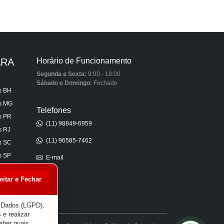
ARA
Horário de Funcionamento
Segunda a Sexta:
9:00 - 18:00
Sábado e Domingo:
Fechado
s BH
is MG
Telefones
s PR
(11) 98849-6959
s RJ
(11) 96585-7462
s SC
s SP
E-mail
s AL
eitar e Fechar
s CE
s ES
e Dados (LGPD).
 e realizar
aber quais