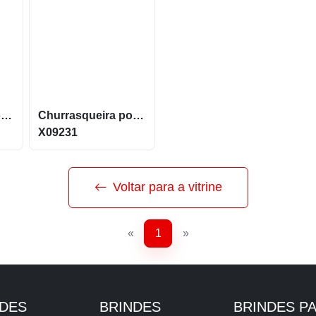
Churrasqueira Portátil a carvão feita em metal X15385
Churrasqueira portátil em ferro com pés retráteis X09231
X09231
Voltar para a vitrine
«
1
»
NDES
BRINDES
BRINDES P