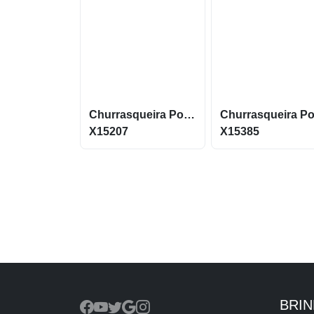
Churrasqueira Portátil
X15207
X15385
BRI