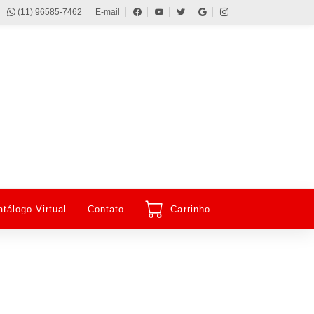
(11) 96585-7462
E-mail
atálogo Virtual
Contato
Carrinho