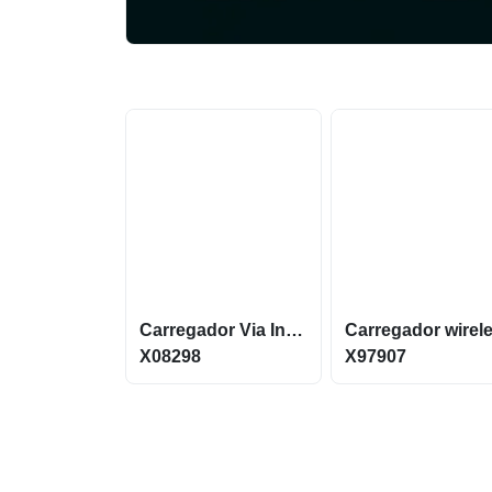
Carregador Via Indução Com Conexao Magnetica 3 Em 1
X08298
X97907