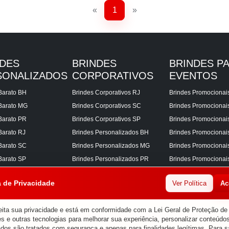
«
1
»
NDES
BRINDES
BRINDES P
SONALIZADOS
CORPORATIVOS
EVENTOS
Barato BH
Brindes Corporativos RJ
Brindes Promocionai
Barato MG
Brindes Corporativos SC
Brindes Promociona
Barato PR
Brindes Corporativos SP
Brindes Promocionai
Barato RJ
Brindes Personalizados BH
Brindes Promocionai
Barato SC
Brindes Personalizados MG
Brindes Promocionai
Barato SP
Brindes Personalizados PR
Brindes Promocionai
Corporativos BH
Brindes Personalizados RJ
Brindes Promocionai
a de Privacidade
Ver Política
Ac
Corporativos MG
Brindes Personalizados SC
Brindes Promocionai
Corporativos PR
Brindes Personalizados SP
Brindes Promocionai
ita sua privacidade e está em conformidade com a Lei Geral de Proteção d
s e outras tecnologias para melhorar sua experiência, personalizar conteúdos
ados são tratados com segurança e apenas para finalidades legítimas. Para s