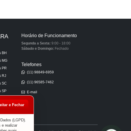
ARA
Horário de Funcionamento
Segunda a Sexta:
9:00 - 18:00
Sábado e Domingo:
Fechado
s BH
is MG
Telefones
s PR
(11) 98849-6959
s RJ
(11) 96585-7462
s SC
s SP
E-mail
s AL
eitar e Fechar
s CE
s ES
e Dados (LGPD).
 e realizar
aber quais