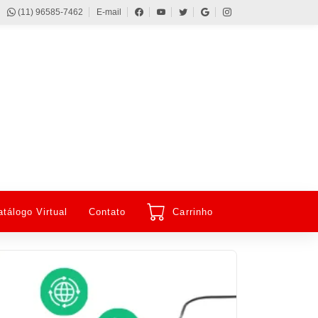
(11) 96585-7462
E-mail
atálogo Virtual
Contato
Carrinho