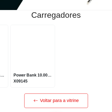
Carregadores
Carregador wireless rápido em ABS reciclado e alumínio reciclado 15W X97907
Power Bank 10.000mAh com Carregamento via Indução ou via Cabo X09145
X09145
Voltar para a vitrine