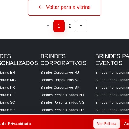
Voltar para a vitrine
«
1
2
»
NDES
BRINDES
BRINDES P
SONALIZADOS
CORPORATIVOS
EVENTOS
Barato BH
Brindes Corporativos RJ
Brindes Promocionai
Barato MG
Brindes Corporativos SC
Brindes Promociona
Barato PR
Brindes Corporativos SP
Brindes Promocionai
Barato RJ
Brindes Personalizados BH
Brindes Promocionai
Barato SC
Brindes Personalizados MG
Brindes Promocionai
Barato SP
Brindes Personalizados PR
Brindes Promocionai
Corporativos BH
Brindes Personalizados RJ
Brindes Promocionai
a de Privacidade
Ver Política
Ac
Corporativos MG
Brindes Personalizados SC
Brindes Promocionai