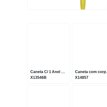
Caneta C/ 1 Anel E Ponta Touch (Mult. De 100)
Caneta com corpo
X13546B
X14857