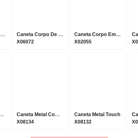
Caneta Corpo De Metal Com Ponteira Touch E Acionamento Por Clique X05015
Caneta Corpo De Metal Com Ponteira Touch E Acionamento Por Rotação X06072
Caneta Corpo Em Metal Com Carga Azul E Ponteira Touch X02055
X06072
X02055
X0
etal Com Ponteira Touch E Dispositivo Antiestresse X08135
Caneta Metal Com Touch E Dispositivo Antiestresse X08134
Caneta Metal Touch
X08134
X08132
X0