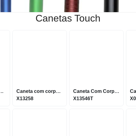
Canetas Touch
 de Metal e Ponteira Touch acionamento por clique X14857
Caneta com corpo de Metal e Ponteira Touch X13258
Caneta Com Corpo Metal E Ponteira Touch Screen X13546T
X13258
X13546T
X0