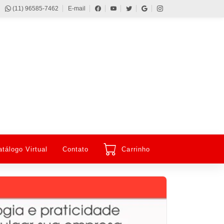
(11) 96585-7462
E-mail
atálogo Virtual
Contato
Carrinho