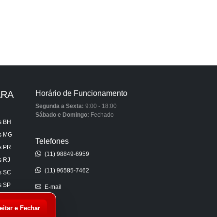
ARA
Horário de Funcionamento
Segunda a Sexta:
9:00 - 18:00
Sábado e Domingo:
Fechado
s BH
is MG
Telefones
s PR
(11) 98849-6959
s RJ
(11) 96585-7462
s SC
s SP
E-mail
s AL
eitar e Fechar
s CE