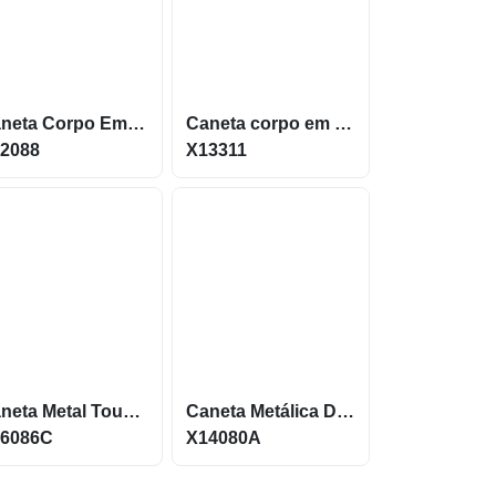
Caneta Corpo Em Metal Com Ponteira Touch E Acionamento Por Clique X02088
Caneta corpo em Metal com Ponteira Touch Screen X13311
2088
X13311
Caneta Metal Touch Com Carga Azul E Grips De Borracha X06086B
Caneta Metálica Design Atual Com Touch Screen X14080A
6086C
X14080A