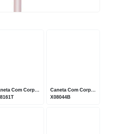
Caneta Com Corpo Metálico E Ponteira Touch Acionamento Por Clique X08161T
Caneta Com Corpo Metálico E Ponteira Touch X08044B
8161T
X08044B