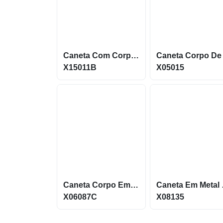
Caneta Com Corpo Metálico, Acabamento Em Bambu E Ponteira Touch X15011B
X15011B
X05015
Caneta Corpo Em Metal E Com Ponta Acionador Touch X06087C
Caneta Em M
X06087C
X08135