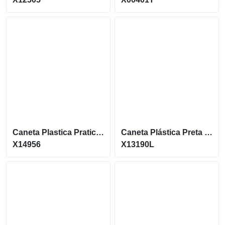
Caneta Plastica Pratica E Moderna Acionamento Por Clique X14956
Caneta Plástica Preta Comacionamento Por Clique X13190L
X14956
X13190L