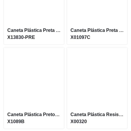
Caneta Plástica Preta Detalhe Colorido X13830
Caneta Plástica Preta Moderna Com Acionamento Por Clique X1097C
X13830-PRE
X01097C
Caneta Plástica Preto Fosco Com Acionamento Por Clique X1089B
Caneta Plástica Resistente Com Acionamento Por Clique X00320
X1089B
X00320