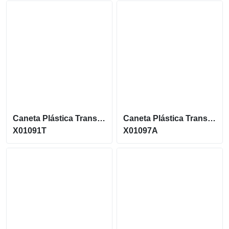
Caneta Plástica Translúcida
Caneta Plástica Translúcida Acionamento Por Clique X01097A
X01091T
X01097A