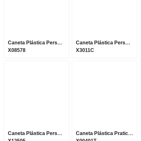
Caneta Plástica Personalizada Com Acionamento Por Clique E Carga Esferográfica Azul X08578
Caneta Plástica Personalizada Com Detalhes Coloridos E Possui Clip Plástico Colorido X3011C
X08578
X3011C
Caneta Plástica Personalizada Pratica Com Acionamento Por Clique X12505
Caneta Plástica Pratica Com Carga Azul E Acionamento Por Clique X00401T
X12505
X00401T