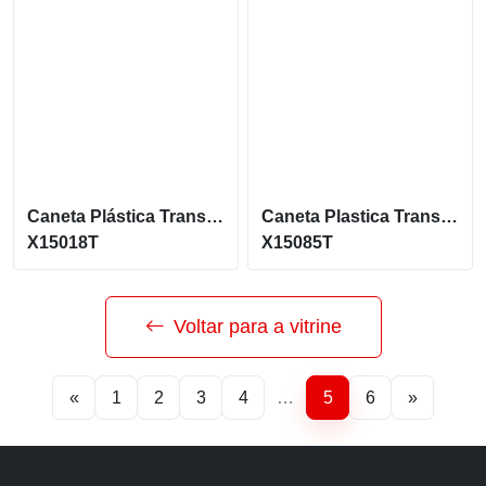
Caneta Plástica Translucida Com Acionamento Por Clique X15018T
Caneta Plastica Translucida Com Acionamento Por Clique X15085T
X15018T
X15085T
Voltar para a vitrine
«
1
2
3
4
…
5
6
»