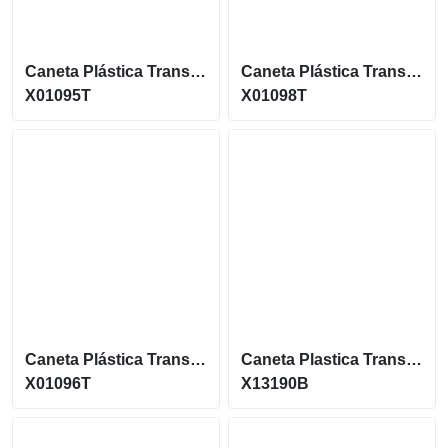
Caneta Plástica Translucida Colorida Com Acionamento Por Clique X01095T
Caneta Plástica Translucida Colorida Com Acionamento Por Clique X01098T
X01095T
X01098T
Caneta Plástica Translucida Com Acionamento Por Clique X01096T
Caneta Plastica Translucida Com Acionamento Por Clique X13190B
X01096T
X13190B