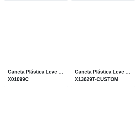
Caneta Plástica Leve Com Corpo Branco Acionamento Por Clique X01099C
Caneta Plástica Leve Com Tinta Azul X13629T-Custom
X01099C
X13629T-CUSTOM