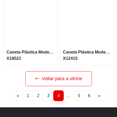
Caneta Plástica Moderna Com Acionamento Por Clique X18521
Caneta Plástica Moderna Com Acionamento Por Rotacao X12415
X18521
X12415
Voltar para a vitrine
«
1
2
3
4
…
5
6
»