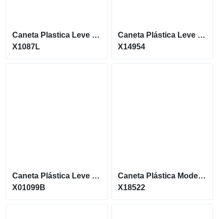
Caneta Plastica Leve E Funcional Com Acionamento Por Clique X1087L
Caneta Plástica Leve E Moderna Carga Azul E Acionamento Por Clique X14954
X1087L
X14954
Caneta Plástica Leve E Moderna Com Cionamento Por Clique X01099B
Caneta Plástica Modelo Basico Corpo Branco Detalhes Coloridos X18522
X01099B
X18522