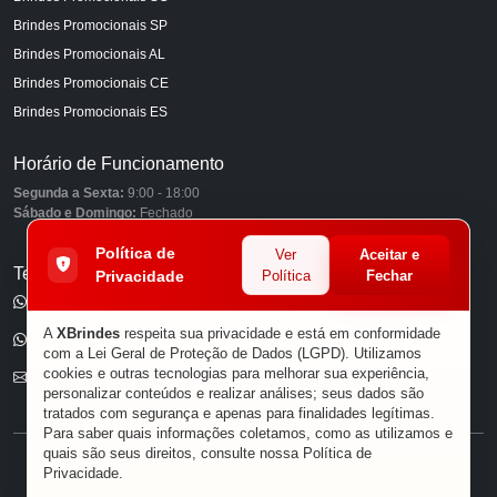
Brindes Promocionais SP
Brindes Promocionais AL
Brindes Promocionais CE
Brindes Promocionais ES
Horário de Funcionamento
Segunda a Sexta:
9:00 - 18:00
Sábado e Domingo:
Fechado
Política de
Ver
Aceitar e
Telefones
Privacidade
Política
Fechar
(11) 98849-6959
A
XBrindes
respeita sua privacidade e está em conformidade
(11) 96585-7462
com a Lei Geral de Proteção de Dados (LGPD). Utilizamos
cookies e outras tecnologias para melhorar sua experiência,
E-mail
personalizar conteúdos e realizar análises; seus dados são
tratados com segurança e apenas para finalidades legítimas.
Para saber quais informações coletamos, como as utilizamos e
quais são seus direitos, consulte nossa
Política de
® XBRINDES
Privacidade
.
Sobre Nós
|
Política de Privacidade