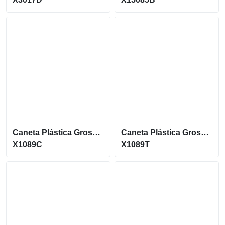
Caneta Plástica Grossa Com Acionamento Por Clique X1089C
Caneta Plástica Grossa Translucida Com Acionamento Por Clique X1089T
X1089C
X1089T