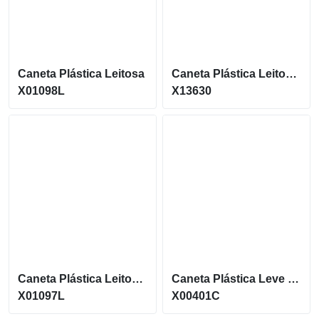
Caneta Plástica Leitosa
Caneta Plástica Leitosa Com Acionamento Por Clique X13630
X01098L
X13630
Caneta Plástica Leitosa Com Carga Azul E Acionamento Por Clique X01097L
Caneta Plástica Leve Com Carga Azul E Acionamento Por Clique X00401C
X01097L
X00401C