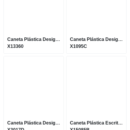
Caneta Plástica Design Moderno Acionamento Por Clique X13360
Caneta Plástica Design Moderno E Atual Com Acionamento Por Clique X1095C
X13360
X1095C
Caneta Plástica Design Simples E Moderno Acionamento Por Clique X3017D
Caneta Plástica Escrita Azul 1.0Mm E Acionamento Por Clique X15085B
X3017D
X15085B