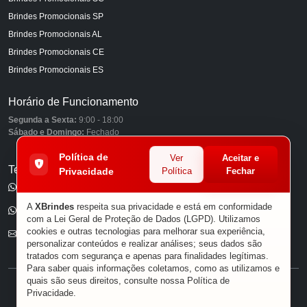
Brindes Promocionais SP
Brindes Promocionais AL
Brindes Promocionais CE
Brindes Promocionais ES
Horário de Funcionamento
Segunda a Sexta:
9:00 - 18:00
Sábado e Domingo:
Fechado
Política de
Ver
Aceitar e
Telefones
Privacidade
Política
Fechar
(11) 98849-6959
A
XBrindes
respeita sua privacidade e está em conformidade
(11) 96585-7462
com a Lei Geral de Proteção de Dados (LGPD). Utilizamos
cookies e outras tecnologias para melhorar sua experiência,
E-mail
personalizar conteúdos e realizar análises; seus dados são
tratados com segurança e apenas para finalidades legítimas.
Para saber quais informações coletamos, como as utilizamos e
quais são seus direitos, consulte nossa
Política de
® XBRINDES
Privacidade
.
Sobre Nós
|
Política de Privacidade