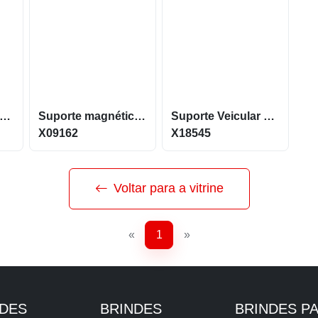
orta Celular P/ Painel De Carro
Suporte magnético em plástico ABS com articulação X09162
Suporte Veicular Gravitacional
X09162
X18545
Voltar para a vitrine
«
1
»
NDES
BRINDES
BRINDES P