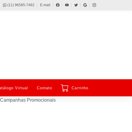
(11) 96585-7462
E-mail
atálogo Virtual
Contato
Carrinho
 e Campanhas Promocionais