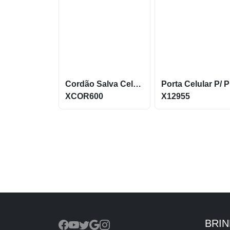
Cordão Salva Celular Universal De Qualidade Xcor600
P
XCOR600
X12955
BRI