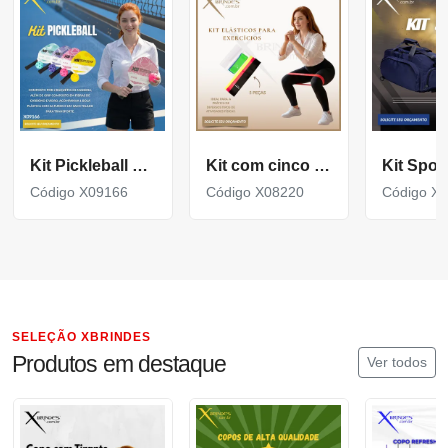
Kit Pickleball composto por 2 raquetes de madeira X09166
Kit com cinco faixas de borracha com diferentes níveis de resistência X08220
Código X09166
Código X08220
Código X
SELEÇÃO XBRINDES
Produtos em destaque
Ver todos