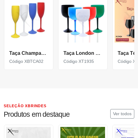
Taça Champagne 150Ml
Taça London De Polietileno 570 Ml
Código XBTCA02
Código XT1935
Código X
SELEÇÃO XBRINDES
Produtos em destaque
Ver todos