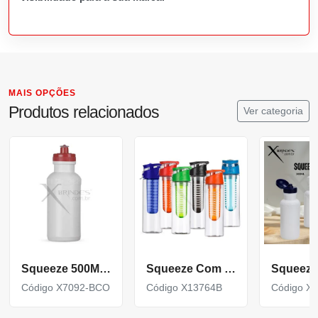
MAIS OPÇÕES
Produtos relacionados
Ver categoria
Squeeze 500Ml Plástico
Squeeze Com Infusor 700Ml
Código X7092-BCO
Código X13764B
Código X