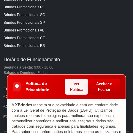
Brindes Promocionais RJ
Brindes Promocionais SC
Brindes Promocionais SP
Brindes Promocionais AL
Brindes Promocionais CE
Brindes Promocionais ES
Horário de Funcionamento
Segunda a Sexta:
9:00 - 18:00
Sábado e Domingo:
Fechado
Política de
Ver
Aceitar e
Telefones
Privacidade
Política
Fechar
(11) 98849-6959
A
XBrindes
respeita sua privacidade e está em conformidade
(11) 96585-7462
com a Lei Geral de Proteção de Dados (LGPD). Utilizamos
cookies e outras tecnologias para melhorar sua experiência,
E-mail
personalizar conteúdos e realizar análises; seus dados são
tratados com segurança e apenas para finalidades legítimas.
Para saber quais informações coletamos, como as utilizamos e