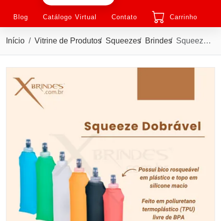
Blog
Catálogo Virtual
Contato
Carrinho
Início
Vitrine de Produtos
Squeezes
Brindes
Squeeze dobrável com capacidade para até 500ml X09228