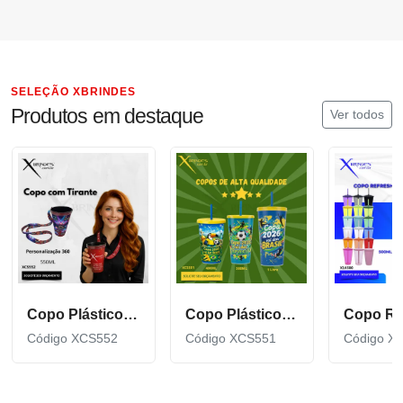
SELEÇÃO XBRINDES
Produtos em destaque
Ver todos
Copo Plástico de 550 ML com Tirante Personalizado XCS552
Copo Plástico personalizado In Mold Label 360 XCS551
Código XCS552
Código XCS551
Código X