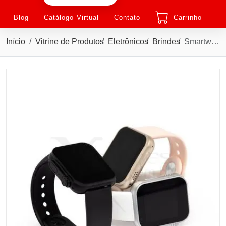
Blog
Catálogo Virtual
Contato
Carrinho
Início
Vitrine de Produtos
Eletrônicos
Brindes
Smartwatch Ultra com display de 1.96