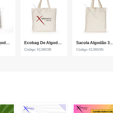
Ecobag De Algodão 35X40
Ecobag De Algodão Cru 37,5X32,5Cm
Sacola Algodão 30X
Código X13803B
Código X13803N