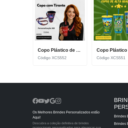
Copo Plástico de 550 ML com Tirante Personalizado XCS552
Código XCS552
Código XCS551
BRI
PER
Os Melhores Brindes Personalizados estão
Brindes 
Aqui!
Descubra a coleção definitiva de brindes
Brindes 
promocionais personalizados para alavancar sua