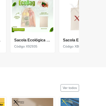
37Cm
Sacola Ecológica em 100% Algodão de 120 g/m² X92935
Sacola Em Algodão Cru
Código X92935
Código XB006
Ver todos