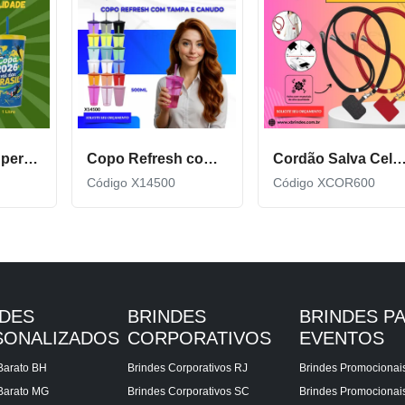
Copo Plástico personalizado In Mold Label 360 XCS551
Copo Refresh com Tampa e Canudo possui capacidade de 500ml X14500
Cordão Salva Celular Universal De Qualidade X
Código X14500
Código XCOR600
NDES
BRINDES
BRINDES P
SONALIZADOS
CORPORATIVOS
EVENTOS
Barato BH
Brindes Corporativos RJ
Brindes Promocionai
Barato MG
Brindes Corporativos SC
Brindes Promociona