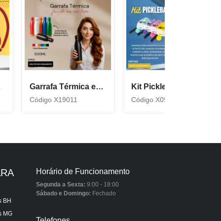
cor600
Garrafa Térmica em Inox com Fundo de Cortiça X19011
Kit Pickleball composto por 2 raquetes de madeira X09166
Código X19011
Código X09166
ARA
Horário de Funcionamento
Segunda a Sexta:
9:00 - 18:00
Sábado e Domingo:
Fechado
s BH
is MG
Telefones