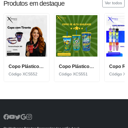
Produtos em destaque
Ver todos
Copo Plástico de 550 ML com Tirante Personalizado XCS552
Copo Plástico personalizado In Mold Label 360 XCS551
Código XCS552
Código XCS551
Código X