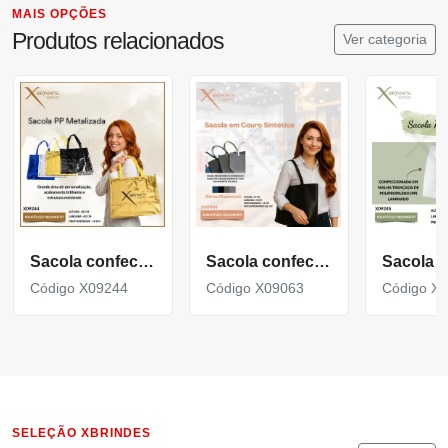
MAIS OPÇÕES
Produtos relacionados
Ver categoria
Sacola confeccionada em (PP) woven Metalizado X09244
Sacola confeccionada em couro sintético à base de PVC X09063
Código X09244
Código X09063
Código X
SELEÇÃO XBRINDES