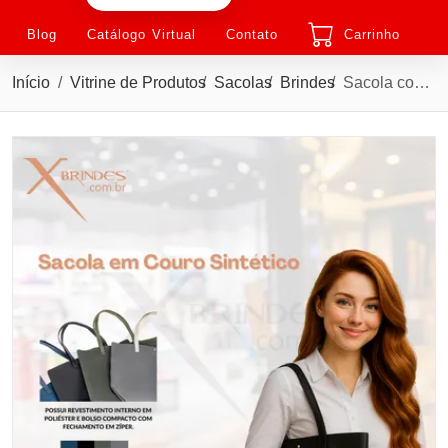
Blog
Catálogo Virtual
Contato
Carrinho
Início
Vitrine de Produtos
Sacolas
Brindes
Sacola confeccionada em couro sintético à base de PVC X09063