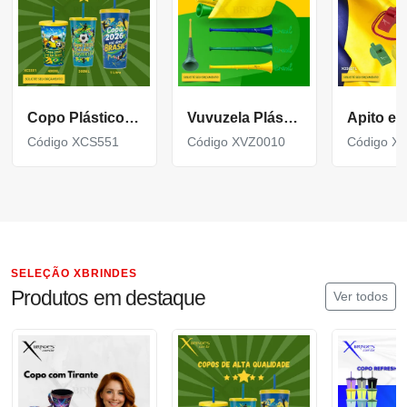
Copo Plástico personalizado In Mold Label 360 XCS551
Vuvuzela Plástica Personalizada para eventos XVZ0010
Código XCS551
Código XVZ0010
Código X
SELEÇÃO XBRINDES
Produtos em destaque
Ver todos