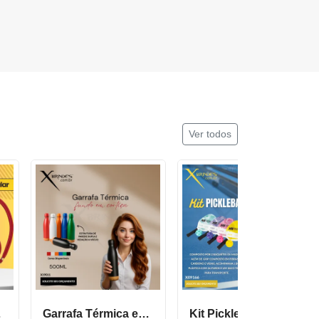
Ver todos
cor600
Garrafa Térmica em Inox com Fundo de Cortiça X19011
Kit Pickleball composto por 2 raquetes de madeira X09166