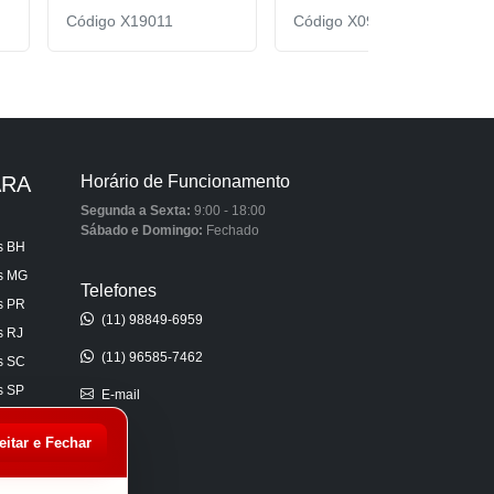
Código X19011
Código X09166
ARA
Horário de Funcionamento
Segunda a Sexta:
9:00 - 18:00
Sábado e Domingo:
Fechado
s BH
is MG
Telefones
s PR
(11) 98849-6959
s RJ
(11) 96585-7462
s SC
s SP
E-mail
s AL
eitar e Fechar
s CE
s ES