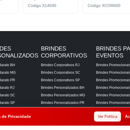
Código X14500
Código XCOR600
NDES
BRINDES
BRINDES P
SONALIZADOS
CORPORATIVOS
EVENTOS
Barato BH
Brindes Corporativos RJ
Brindes Promocionai
Barato MG
Brindes Corporativos SC
Brindes Promociona
Barato PR
Brindes Corporativos SP
Brindes Promocionai
Barato RJ
Brindes Personalizados BH
Brindes Promocionai
Barato SC
Brindes Personalizados MG
Brindes Promocionai
Barato SP
Brindes Personalizados PR
Brindes Promocionai
Corporativos BH
Brindes Personalizados RJ
Brindes Promocionai
a de Privacidade
Ver Política
Ac
Corporativos MG
Brindes Personalizados SC
Brindes Promocionai
Corporativos PR
Brindes Personalizados SP
Brindes Promocionai