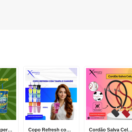
Copo Plástico personalizado In Mold Label 360 XCS551
Copo Refresh com Tampa e Canudo possui capacidade de 500ml X14500
Cordão Salva Celular Universal De Qualidade X