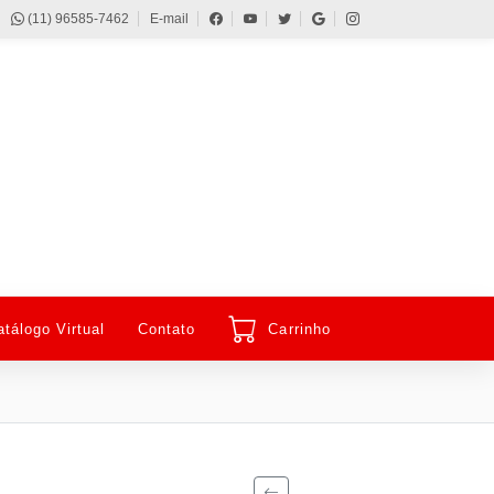
(11) 96585-7462
E-mail
atálogo Virtual
Contato
Carrinho