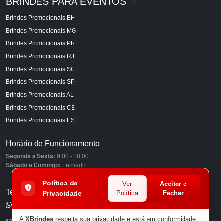
BRINDES PARA EVENTOS
+
Brindes Promocionais BH
Brindes Promocionais MG
Brindes Promocionais PR
Brindes Promocionais RJ
Brindes Promocionais SC
Brindes Promocionais SP
Brindes Promocionais AL
Brindes Promocionais CE
Brindes Promocionais ES
Horário de Funcionamento
Segunda a Sexta:
9:00 - 18:00
Sábado e Domingo:
Fechado
Política de
Ver
Aceitar e
Telefones
Privacidade
Política
Fechar
(11) 98849-6959
A
XBrindes
respeita sua privacidade e está em conformidade