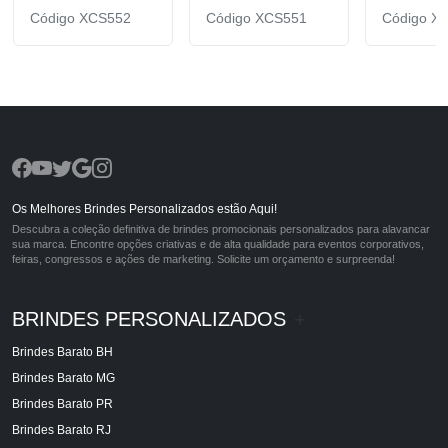
Código XCS552
Código XCS551
Código X
Os Melhores Brindes Personalizados estão Aqui!
Descubra a coleção definitiva de brindes promocionais personalizados para alavancar
sua marca. Encontre opções criativas e de alta qualidade para eventos corporativos,
feiras, congressos e ações de marketing. Solicite um orçamento e surpreenda!
BRINDES PERSONALIZADOS
+
Brindes Barato BH
Brindes Barato MG
Brindes Barato PR
Brindes Barato RJ