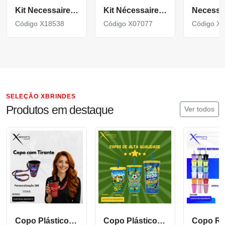
Kit Necessaire 6 Peças
Kit Nécessaire Duas Peças em tamanhos Diferentes X07077
Código X18538
Código X07077
Código X
SELEÇÃO XBRINDES
Produtos em destaque
Ver todos
Copo Plástico de 550 ML com Tirante Personalizado XCS552
Copo Plástico personalizado In Mold Label 360 XCS551