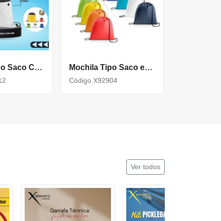
Mochila Tipo Saco Com Bolso Na Frente E Abertura Pra Fone X92912
Mochila Tipo Saco em non-woven (80 g/m²) com alças X92904
12
Código X92904
Ver todos