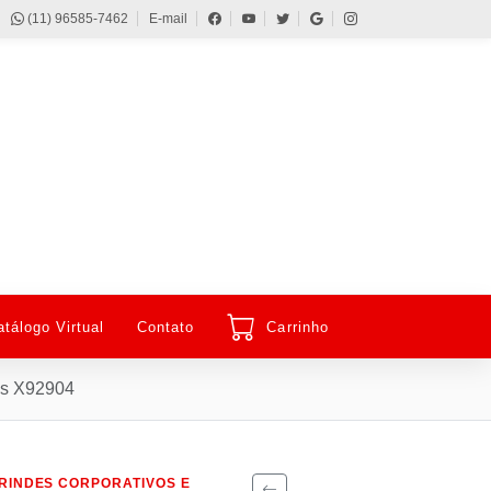
(11) 96585-7462
E-mail
atálogo Virtual
Contato
Carrinho
as X92904
RINDES CORPORATIVOS E