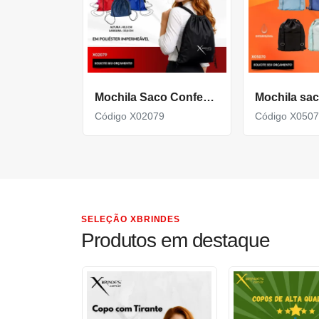
Mochila Saco Confeccionada em Poliéster impermeável X02079
Código X02079
Código X050
SELEÇÃO XBRINDES
Produtos em destaque