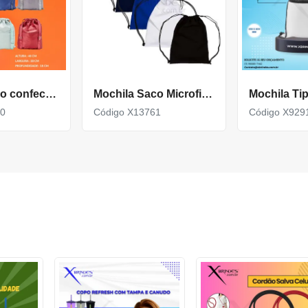
Mochila saco confeccionada em poliéster impermeável X05070
Mochila Saco Microfibra 35X42
70
Código X13761
Código X929