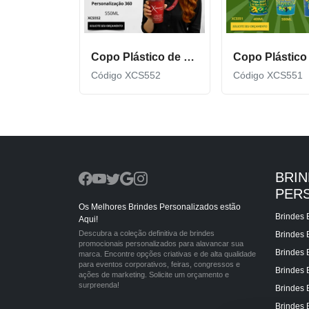
Copo Plástico de 550 ML com Tirante Personalizado XCS552
Código XCS552
Código XCS551
BRI
PER
Os Melhores Brindes Personalizados estão
Brindes 
Aqui!
Descubra a coleção definitiva de brindes
Brindes 
promocionais personalizados para alavancar sua
Brindes 
marca. Encontre opções criativas e de alta qualidade
para eventos corporativos, feiras, congressos e
Brindes 
ações de marketing. Solicite um orçamento e
surpreenda!
Brindes 
Brindes 