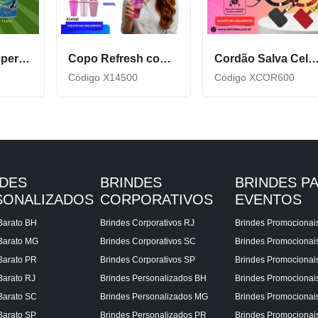
Copo Plástico personalizado In Mold Label 360 XCS551
Copo Refresh com Tampa e Canudo possui capacidade de 500ml X14500
Cordão Salva Celular Universal De Qualidade X
Código X14500
Código XCOR600
NDES
BRINDES
BRINDES P
SONALIZADOS
CORPORATIVOS
EVENTOS
Barato BH
Brindes Corporativos RJ
Brindes Promocionai
Barato MG
Brindes Corporativos SC
Brindes Promociona
Barato PR
Brindes Corporativos SP
Brindes Promocionai
Barato RJ
Brindes Personalizados BH
Brindes Promocionai
Barato SC
Brindes Personalizados MG
Brindes Promocionai
Barato SP
Brindes Personalizados PR
Brindes Promocionai