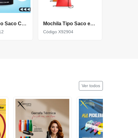
Mochila Tipo Saco Com Bolso Na Frente E Abertura Pra Fone X92912
Mochila Tipo Saco em non-woven (80 g/m²) com alças X92904
12
Código X92904
Ver todos