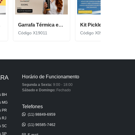
cor600
Garrafa Térmica em Inox com Fundo de Cortiça X19011
Kit Pickleball composto por 2 raquetes de madeira X09166
Código X19011
Código X09166
ARA
Horário de Funcionamento
Segunda a Sexta:
9:00 - 18:00
Sábado e Domingo:
Fechado
s BH
is MG
Telefones
s PR
(11) 98849-6959
s RJ
(11) 96585-7462
s SC
s SP
E-mail