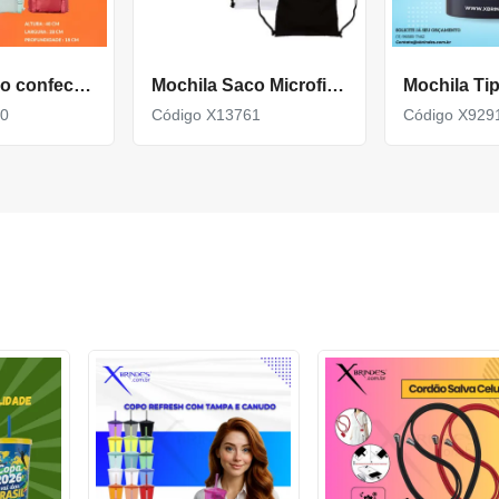
Mochila saco confeccionada em poliéster impermeável X05070
Mochila Saco Microfibra 35X42
70
Código X13761
Código X929