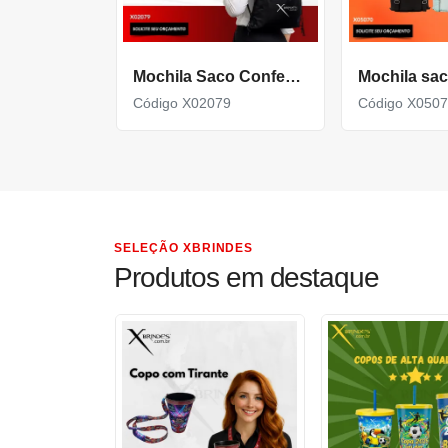
Mochila Saco Confeccionada em Poliéster impermeável X02079
Código X02079
Código X050
SELEÇÃO XBRINDES
Produtos em destaque