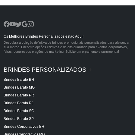
Os Melhores Brindes Personalizados estão Aqui!
Descubra a coleção definitiva de brindes promocionais personalizados para alavancar
sua marca. Encontre opções criativas e de alta qualidade para eventos corporativos,
feiras, congressos e ações de marketing. Solicite um orçamento e surpreenda!
BRINDES PERSONALIZADOS
+
Brindes Barato BH
Brindes Barato MG
Brindes Barato PR
Brindes Barato RJ
Brindes Barato SC
Brindes Barato SP
Brindes Corporativos BH
Brindes Corporativos MG