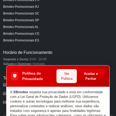
Brindes Promocionais RJ
Brindes Promocionais SC
Brindes Promocionais SP
Brindes Promocionais AL
Brindes Promocionais CE
Brindes Promocionais ES
Horário de Funcionamento
Segunda a Sexta:
9:00 - 18:00
Sábado e Domingo:
Fechado
Política de
Ver
Aceitar e
Telefones
Privacidade
Política
Fechar
(11) 98849-6959
A
XBrindes
respeita sua privacidade e está em conformidade
(11) 96585-7462
com a Lei Geral de Proteção de Dados (LGPD). Utilizamos
cookies e outras tecnologias para melhorar sua experiência,
E-mail
personalizar conteúdos e realizar análises; seus dados são
tratados com segurança e apenas para finalidades legítimas.
Para saber quais informações coletamos, como as utilizamos e