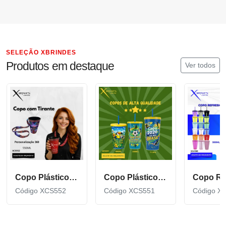
SELEÇÃO XBRINDES
Produtos em destaque
Ver todos
Copo Plástico de 550 ML com Tirante Personalizado XCS552
Copo Plástico personalizado In Mold Label 360 XCS551
Código XCS552
Código XCS551
Código X