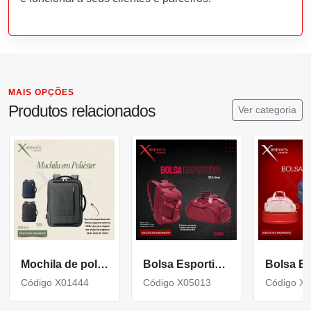
MAIS OPÇÕES
Produtos relacionados
Ver categoria
Mochila de poliéster 21 litros com 4 compartimentos X01444
Bolsa Esportiva Com Capacidade De 32 Litros X05013
Código X01444
Código X05013
Código X