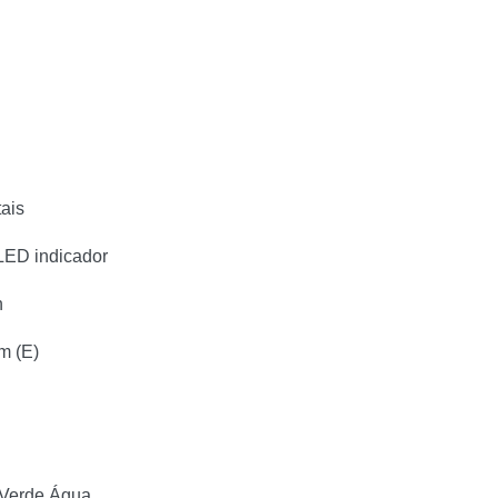
ais
LED indicador
n
m (E)
 Verde Água