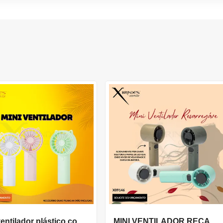
Mini ventilador plástico com botão de acionamento X05040
MINI VENTILADOR RECARREGÁVEL EM PLÁSTICO E METAL X09146