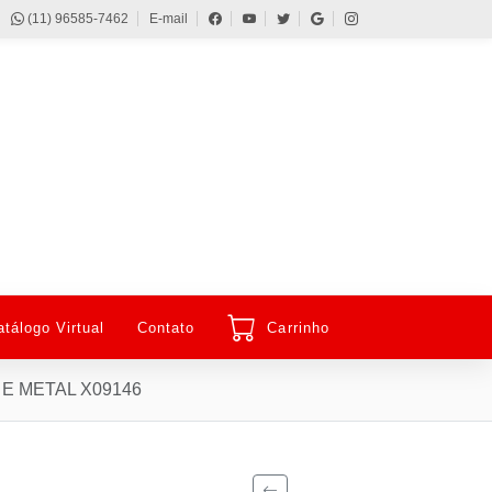
(11) 96585-7462
E-mail
atálogo Virtual
Contato
Carrinho
E METAL X09146