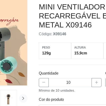
MINI VENTILADOR
RECARREGÁVEL E
METAL X09146
Código:
X09146
PESO
ALTURA
129g
15,9cm
Quantidade
Mínimo de 10 unidades.
Cor do produto