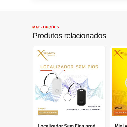
MAIS OPÇÕES
Produtos relacionados
Localizador Sem Fios produzido em ABS Reciclado X97145