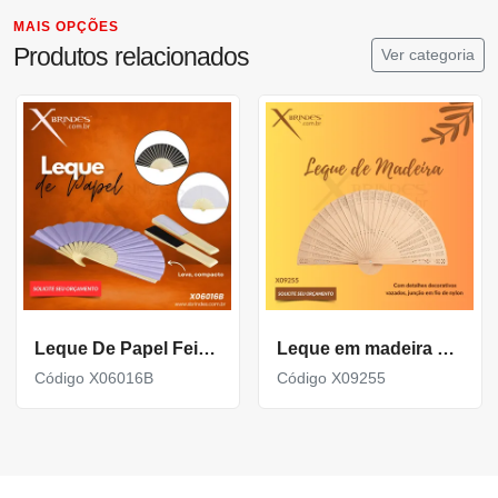
MAIS OPÇÕES
Produtos relacionados
Ver categoria
Leque De Papel Feito Em Papel Com Detalhes Em Plastico X06016B
Leque em madeira com detalhes decorativos vazados X09255
Código X06016B
Código X09255