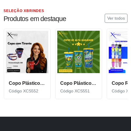
SELEÇÃO XBRINDES
Produtos em destaque
Ver todos
Copo Plástico de 550 ML com Tirante Personalizado XCS552
Copo Plástico personalizado In Mold Label 360 XCS551
Código XCS552
Código XCS551
Código X