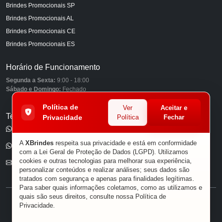
Brindes Promocionais SP
Brindes Promocionais AL
Brindes Promocionais CE
Brindes Promocionais ES
Horário de Funcionamento
Segunda a Sexta:
9:00 - 18:00
Sábado e Domingo:
Fechado
Política de
Ver
Aceitar e
Telefones
Privacidade
Política
Fechar
(11) 98849-6959
A
XBrindes
respeita sua privacidade e está em conformidade
(11) 96585-7462
com a Lei Geral de Proteção de Dados (LGPD). Utilizamos
cookies e outras tecnologias para melhorar sua experiência,
E-mail
personalizar conteúdos e realizar análises; seus dados são
tratados com segurança e apenas para finalidades legítimas.
Para saber quais informações coletamos, como as utilizamos e
quais são seus direitos, consulte nossa
Política de
® XBRINDES
Privacidade
.
Sobre Nós
|
Política de Privacidade