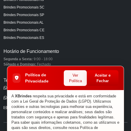
Brindes Promocionais SC
Brindes Promocionais SP
Brindes Promocionais AL
Brindes Promocionais CE
Brindes Promocionais ES
Horário de Funcionamento
Segunda a Sexta:
9:00 - 18:00
Sábado e Domingo:
Fechado
Política de
Ver
Aceitar e
Telefones
Privacidade
Política
Fechar
(11) 98849-6959
A
XBrindes
respeita sua privacidade e está em conformidade
(11) 96585-7462
com a Lei Geral de Proteção de Dados (LGPD). Utilizamos
cookies e outras tecnologias para melhorar sua experiência,
E-mail
personalizar conteúdos e realizar análises; seus dados são
tratados com segurança e apenas para finalidades legítimas.
Para saber quais informações coletamos, como as utilizamos e
quais são seus direitos, consulte nossa
Política de
® XBRINDES