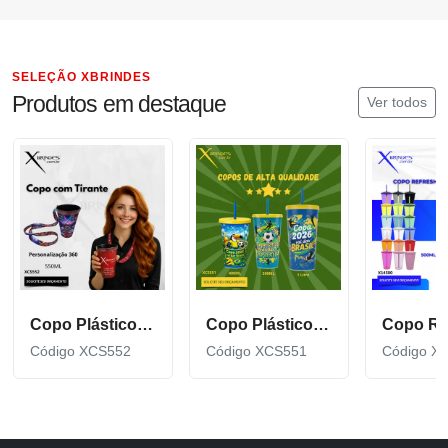
SELEÇÃO XBRINDES
Produtos em destaque
Ver todos
Copo Plástico de 550 ML com Tirante Personalizado XCS552
Copo Plástico personalizado In Mold Label 360 XCS551
Código XCS552
Código XCS551
Código X