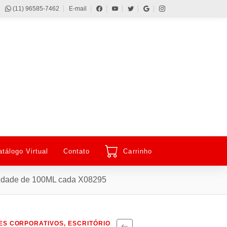
(11) 96585-7462
E-mail
atálogo Virtual
Contato
Carrinho
pacidade de 100ML cada X08295
ES CORPORATIVOS, ESCRITÓRIO