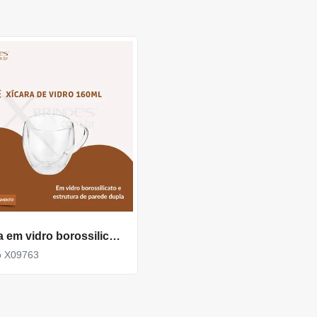
Xícara em vidro borossilicato com capacidade para até 160ml X09763
o X09763