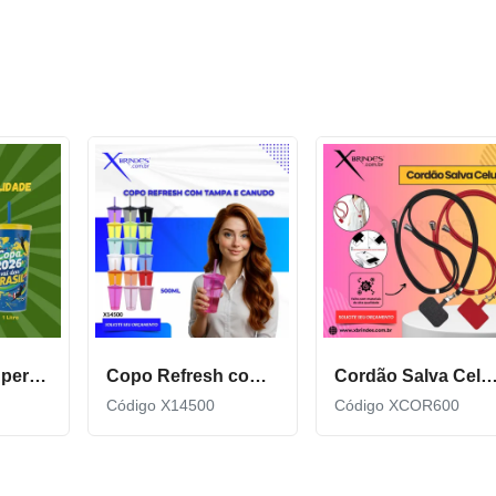
Copo Plástico personalizado In Mold Label 360 XCS551
Copo Refresh com Tampa e Canudo possui capacidade de 500ml X14500
Cordão Salva Celular Universal De Qualidade X
Código X14500
Código XCOR600