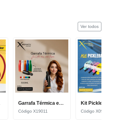
Ver todos
cor600
Garrafa Térmica em Inox com Fundo de Cortiça X19011
Kit Pickleball composto por 2 raquetes de madeira X09166
Código X19011
Código X09166