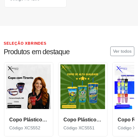
SELEÇÃO XBRINDES
Produtos em destaque
Ver todos
Copo Plástico de 550 ML com Tirante Personalizado XCS552
Copo Plástico personalizado In Mold Label 360 XCS551
Código XCS552
Código XCS551
Código X