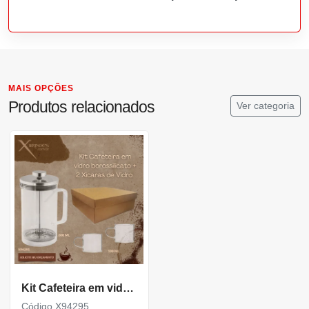
MAIS OPÇÕES
Produtos relacionados
Ver categoria
Kit Cafeteira em vidro borossilicato + 2 Xícaras de Vidro X94295
Código X94295