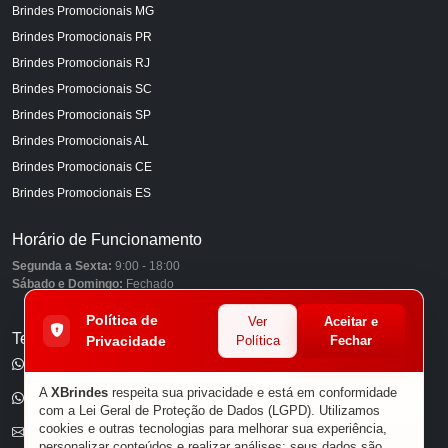
Brindes Promocionais MG
Brindes Promocionais PR
Brindes Promocionais RJ
Brindes Promocionais SC
Brindes Promocionais SP
Brindes Promocionais AL
Brindes Promocionais CE
Brindes Promocionais ES
Horário de Funcionamento
Segunda a Sexta:
9:00 - 18:00
Sábado e Domingo:
Fechado
Política de
Ver
Aceitar e
Telefones
Privacidade
Política
Fechar
(11) 98849-6959
A
XBrindes
respeita sua privacidade e está em conformidade
(11) 96585-7462
com a Lei Geral de Proteção de Dados (LGPD). Utilizamos
cookies e outras tecnologias para melhorar sua experiência,
E-mail
personalizar conteúdos e realizar análises; seus dados são