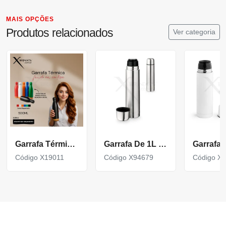
MAIS OPÇÕES
Produtos relacionados
Ver categoria
Garrafa Térmica em Inox com Fundo de Cortiça X19011
Garrafa De 1L Em Aço Inox De Parede Dupla Térmica, Isolada A Vácuo.
Código X19011
Código X94679
Código X