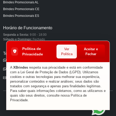
Brindes Promocionais AL
Brindes Promocionais CE
Brindes Promocionais ES
Horário de Funcionamento
Segunda a Sexta:
9:00 - 18:00
Sábado e Domingo:
Fechado
Política de
Ver
Aceitar e
Telefones
Privacidade
Política
Fechar
(11) 98849-6959
A
XBrindes
respeita sua privacidade e está em conformidade
(11) 96585-7462
com a Lei Geral de Proteção de Dados (LGPD). Utilizamos
cookies e outras tecnologias para melhorar sua experiência,
E-mail
personalizar conteúdos e realizar análises; seus dados são
tratados com segurança e apenas para finalidades legítimas.
Para saber quais informações coletamos, como as utilizamos e
quais são seus direitos, consulte nossa
Política de
® XBRINDES
Privacidade
.
Sobre Nós
|
Política de Privacidade