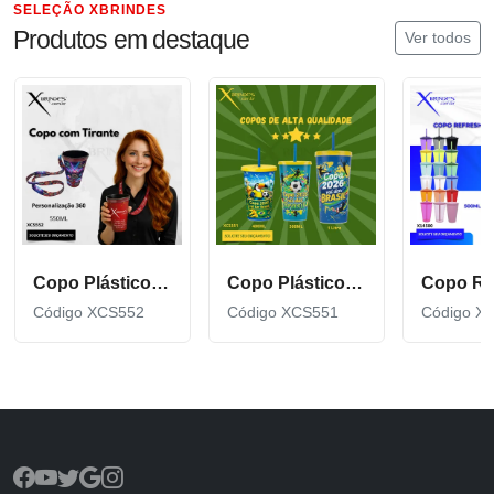
SELEÇÃO XBRINDES
Produtos em destaque
Ver todos
Copo Plástico de 550 ML com Tirante Personalizado XCS552
Copo Plástico personalizado In Mold Label 360 XCS551
Código XCS552
Código XCS551
Código X