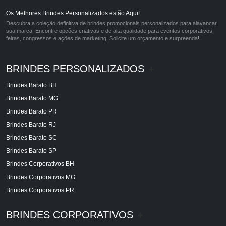
Os Melhores Brindes Personalizados estão Aqui!
Descubra a coleção definitiva de brindes promocionais personalizados para alavancar
sua marca. Encontre opções criativas e de alta qualidade para eventos corporativos,
feiras, congressos e ações de marketing. Solicite um orçamento e surpreenda!
BRINDES PERSONALIZADOS
+
Brindes Barato BH
Brindes Barato MG
Brindes Barato PR
Brindes Barato RJ
Brindes Barato SC
Brindes Barato SP
Brindes Corporativos BH
Brindes Corporativos MG
Brindes Corporativos PR
BRINDES CORPORATIVOS
+