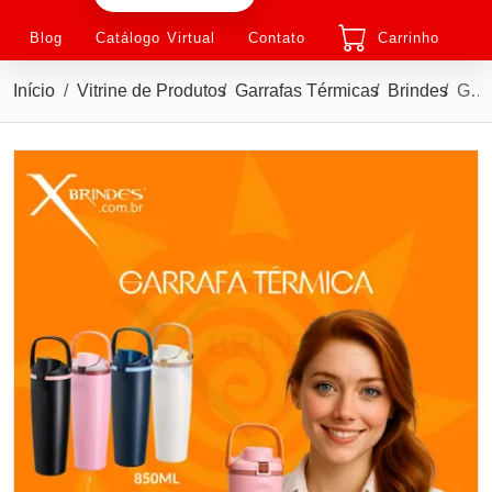
Blog
Catálogo Virtual
Contato
Carrinho
Início
Vitrine de Produtos
Garrafas Térmicas
Brindes
Garrafa térmica em inox com capacidade para até 850ml X09105