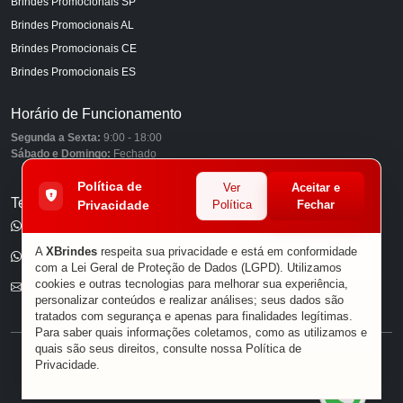
Brindes Promocionais SP
Brindes Promocionais AL
Brindes Promocionais CE
Brindes Promocionais ES
Horário de Funcionamento
Segunda a Sexta:
9:00 - 18:00
Sábado e Domingo:
Fechado
Política de
Ver
Aceitar e
Telefones
Privacidade
Política
Fechar
(11) 98849-6959
A
XBrindes
respeita sua privacidade e está em conformidade
(11) 96585-7462
com a Lei Geral de Proteção de Dados (LGPD). Utilizamos
cookies e outras tecnologias para melhorar sua experiência,
E-mail
personalizar conteúdos e realizar análises; seus dados são
tratados com segurança e apenas para finalidades legítimas.
Para saber quais informações coletamos, como as utilizamos e
quais são seus direitos, consulte nossa
Política de
® XBRINDES
Privacidade
.
Sobre Nós
|
Política de Privacidade