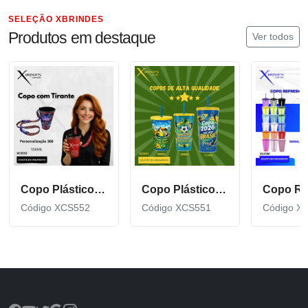
SELEÇÃO XBRINDES
Produtos em destaque
Ver todos
Copo Plástico de 550 ML com Tirante Personalizado XCS552
Copo Plástico personalizado In Mold Label 360 XCS551
Código XCS552
Código XCS551
Código X