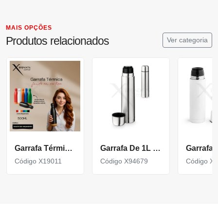
MAIS OPÇÕES
Produtos relacionados
Ver categoria
Garrafa Térmica em Inox com Fundo de Cortiça X19011
Garrafa De 1L Em Aço Inox De Parede Dupla Térmica, Isolada A Vácuo.
Código X19011
Código X94679
Código X