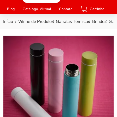
Blog
Catálogo Virtual
Contato
Carrinho
Início
Vitrine de Produtos
Garrafas Térmicas
Brindes
Garrafa térmica 275ml em inox com tampa rosqueável.