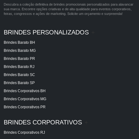
Descubra a coleção definitiva de brindes promocionais personalizados para alavancar
sua marca. Encontre opções criativas e de alta qualidade para eventos corporativos,
feiras, congressos e ações de marketing. Solicite um orçamento e surpreenda!
BRINDES PERSONALIZADOS
+
Brindes Barato BH
Brindes Barato MG
Brindes Barato PR
Brindes Barato RJ
Brindes Barato SC
Brindes Barato SP
Brindes Corporativos BH
Brindes Corporativos MG
Brindes Corporativos PR
BRINDES CORPORATIVOS
+
Brindes Corporativos RJ