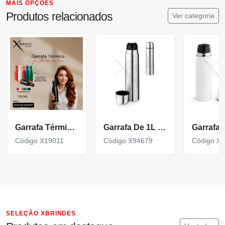
MAIS OPÇÕES
Produtos relacionados
Ver categoria
Garrafa Térmica em Inox com Fundo de Cortiça X19011
Garrafa De 1L Em Aço Inox De Parede Dupla Térmica, Isolada A Vácuo.
Código X19011
Código X94679
Código X
SELEÇÃO XBRINDES