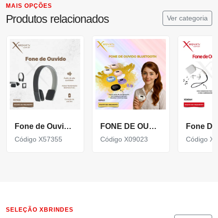
MAIS OPÇÕES
Produtos relacionados
Ver categoria
Fone de Ouvido Ajustável com Microfone Bluetooth X57355
FONE DE OUVIDO BLUETOOTH COM CASE CARREGADOR X09023
Código X57355
Código X09023
Código X
SELEÇÃO XBRINDES