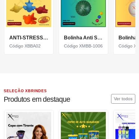
ANTI-STRESS DE VINIL EM FORMATO DE AVIÃO XBBA02
Bolinha Anti Stress em Vinil Oca Cravinho XMBB-1006
Código XBBA02
Código XMBB-1006
Código X
SELEÇÃO XBRINDES
Produtos em destaque
Ver todos