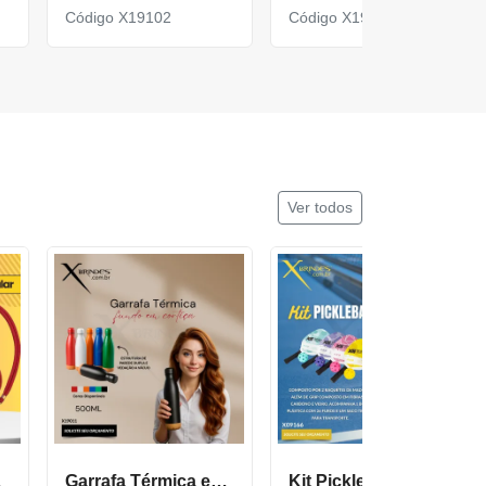
Código X19102
Código X19116
Ver todos
cor600
Garrafa Térmica em Inox com Fundo de Cortiça X19011
Kit Pickleball composto por 2 raquetes de madeira X09166