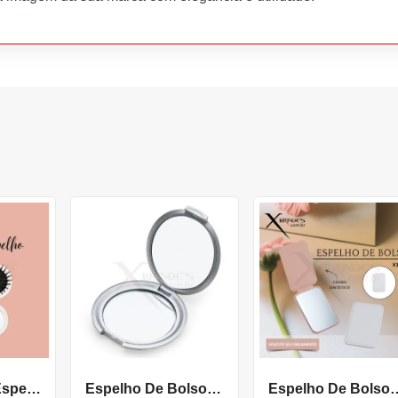
Escova Com Espelho Redonda Em Plástico Resistente X10342
Espelho De Bolso Duplo Dobravel
Espelho De Bolso Feito Em Co