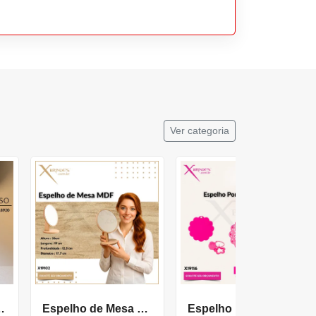
Ver categoria
uro Sintético X18920
Espelho de Mesa em MDF Montável com moldura X19102
Espelho portátil com moldura em plástico ABS X19116