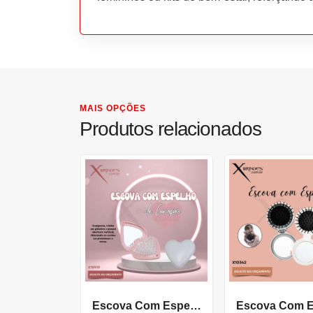
MAIS OPÇÕES
Produtos relacionados
Escova Com Espelho Com Abertura Vertical Em Formato De Coracao X18919