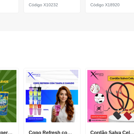
Código X10232
Código X18920
Copo Plástico personalizado In Mold Label 360 XCS551
Copo Refresh com Tampa e Canudo possui capacidade de 500ml X14500
Cordão Salva Celular Universal De Qualidade X