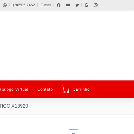
(11) 96585-7462
E-mail
atálogo Virtual
Contato
Carrinho
ICO X18920