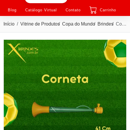
Blog
Catálogo Virtual
Contato
Carrinho
Início
Vitrine de Produtos
Copa do Mundo
Brindes
Corneta Plástica Grande de Tamanho 41 cm XMBB-1027