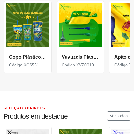
Copo Plástico personalizado In Mold Label 360 XCS551
Vuvuzela Plástica Personalizada para eventos XVZ0010
Código XCS551
Código XVZ0010
Código X
SELEÇÃO XBRINDES
Produtos em destaque
Ver todos