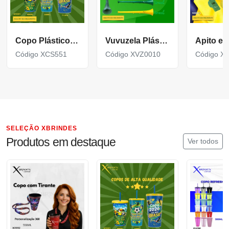
Copo Plástico personalizado In Mold Label 360 XCS551
Vuvuzela Plástica Personalizada para eventos XVZ0010
Código XCS551
Código XVZ0010
Código X
SELEÇÃO XBRINDES
Produtos em destaque
Ver todos