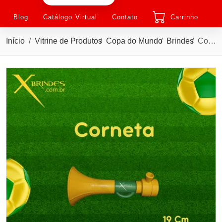
Blog
Catálogo Virtual
Contato
Carrinho
Início
Vitrine de Produtos
Copa do Mundo
Brindes
Corneta Plástica com bocal Tamanho 19 cm Cod XMBB-1025