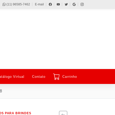
(11) 96585-7462
E-mail
atálogo Virtual
Contato
Carrinho
18
OS PARA BRINDES