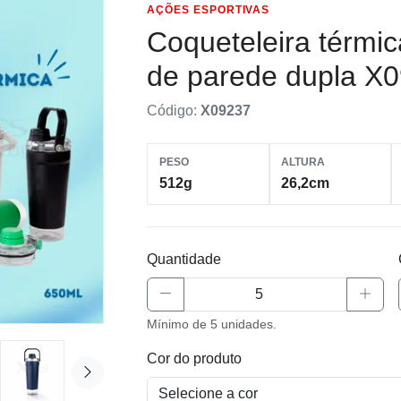
AÇÕES ESPORTIVAS
Coqueteleira térmi
de parede dupla X
Código:
X09237
PESO
ALTURA
512g
26,2cm
Quantidade
Mínimo de 5 unidades.
Cor do produto