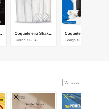
om 700ml livre de BPA X18785
Coqueteleira Shake 600Ml
Coqueteleira Térmica com 700ml e tampa com trava de segurança X18915
Código X12942
Código X18915
Ver todos