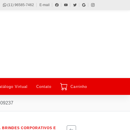
(11) 96585-7462
E-mail
atálogo Virtual
Contato
Carrinho
 X09237
 BRINDES CORPORATIVOS E