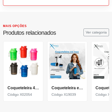
MAIS OPÇÕES
Produtos relacionados
Ver categoria
Coqueteleira 400Ml Porta Suplementos
Coqueteleira em aço inox com capacidade para até 900ml X19039
Código X02054
Código X19039
Código X