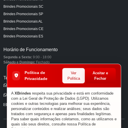
Brindes Promocionais SC
Brindes Promocionais SP
Brindes Promocionais AL
Brindes Promocionais CE
Brindes Promocionais ES
Horário de Funcionamento
Segunda a Sexta:
9:00 - 18:00
Sábado e Domingo:
Fechado
Política de
Ver
Aceitar e
Telefones
Privacidade
Política
Fechar
(11) 98849-6959
A
XBrindes
respeita sua privacidade e está em conformidade
(11) 96585-7462
com a Lei Geral de Proteção de Dados (LGPD). Utilizamos
cookies e outras tecnologias para melhorar sua experiência,
E-mail
personalizar conteúdos e realizar análises; seus dados são
tratados com segurança e apenas para finalidades legítimas.
Para saber quais informações coletamos, como as utilizamos e
quais são seus direitos, consulte nossa
Política de
® XBRINDES