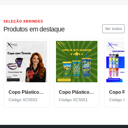
SELEÇÃO XBRINDES
Produtos em destaque
Ver todos
Copo Plástico de 550 ML com Tirante Personalizado XCS552
Copo Plástico personalizado In Mold Label 360 XCS551
Código XCS552
Código XCS551
Código X